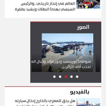
العالم في إنجاز تاريخي.. والرئيس
السيسي يهنئ البطلات ويشيد بطفرة
الرياضة مع جوهر نبيل
الصور
شواطئ بورسعيد وبورفؤاد وجبال الملح
إقبال كبير ينعش 
تجذب آلاف الزائرين
ببورسعيد وبورف
بالفيديو
هل يحق للمصري بالخارج إدخال سيارته