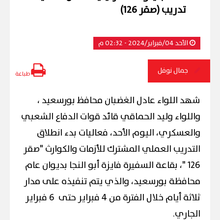
تدريب (صقر 126)
الأحد 04/فبراير/2024 - 02:32 م
جمال نوفل
طباعة
شهد اللواء عادل الغضبان محافظ بورسعيد ،
واللواء وليد الحماقي قائد قوات الدفاع الشعبي
والعسكري، اليوم الأحد، فعاليات بدء انطلاق
التدريب العملي المشترك للأزمات والكوارث "صقر
126 "، بقاعة السفيرة فايزة أبو النجا بديوان عام
محافظة بورسعيد، والذي يتم تنفيذه على مدار
ثلاثة أيام خلال الفترة من 4 فبراير حتى 6 فبراير
الجاري.