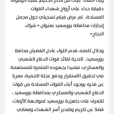
وبدأ اللقاء، بٱيات من الذكر الحكيم عقبه الوقوف
دقيقة حداد على أرواح شهداء القوات
المسلحة، ثم عرض فيلم تسجيلي حول مجمل
إنجازات محافظة بورسعيد بعنوان « شركاء
النجاح»
وخلال كلمته، قدم اللواء عادل الغضبان محافظ
بورسعيد، التحية لقائد قوات الدفاع الشعبي
والعسكري، مشيدا بجهوده المثمرة للمساهمة
في تحقيق الاستقرار ودفع عجلة التنمية، معربا
عن فخره بوجود أبناء القوات المسلحة من قوات
الدفاع الشعبي والعسكري بمحافظة بورسعيد ،
للتعرف على جاهزية بورسعيد لمواجهة الأزمات،
فضلا عن تكريم وتقدير أسر الشهداء ومصابي