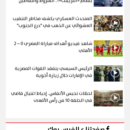
بنظام «التريبتك»؟.. الشروط والتفاصيل
المتحدث العسكري يكشف مخاطر التنقيب
العشوائي عن الذهب في "درع الجنوب"
شاهد فيديو أهداف مباراة المصري 0 – 2
الأهلي
الرئيس السيسي يتفقد القوات المصرية
في الإمارات خلال زيارة أخوية
لحظات تحبس الأنفاس.. إحباط اغتيال قاضي
في الحلقة 10 من رأس الأفعى
صفحتنا ع الفيس بوك