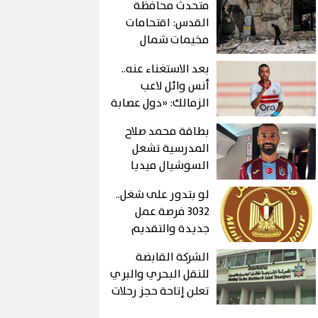
متحدث محافظة
القدس: اقتحامات
مخيمات شمال
القدس تمهد
بعد الاستغناء عنه..
لمشروعات
أنس وائل لاعب
استيطانية وليست
الزمالك: «دول عصابة
لأهداف أمنية
ولسة هحكى كل
بطاقة محمد صلاح
حاجة»
المدرسية تشعل
السوشيال ميديا
لو بتدور على شغل..
3032 فرصة عمل
جديدة والتقديم
حتى هذا الموعد
الشركة القابضة
للنقل البحري والبري
تعلن إتاحة حجز رحلات
شركات نقل الركاب