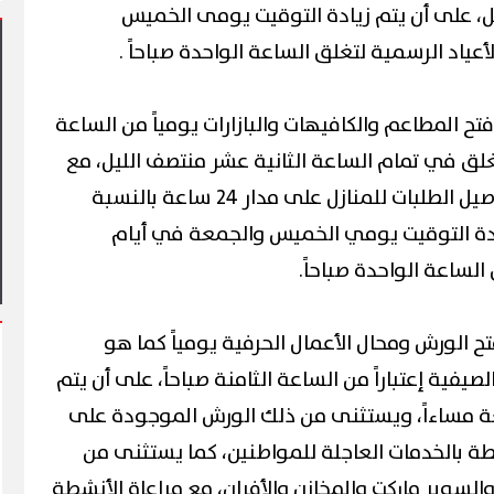
يل، على أن يتم زيادة التوقيت يومى الخميس
أعياد الرسمية لتغلق الساعة الواحدة صباحاً .
تح المطاعم والكافيهات والبازارات يومياً من الساعة
غلق في تمام الساعة الثانية عشر منتصف الليل، مع
يشهد أول مشاركة
إستمرار خدمات التيك أواى وتوصيل الطلبات للمنازل على مدار 24 ساعة بالنسبة
ي فعاليات شارع الفن
آلاف الزائرين يتدفقون على بورسعيد
وبورفؤاد في عطلة أسبوعية استثنائية
ادة التوقيت يومي الخميس والجمعة في أيام
 الساعة الواحدة صباحاً.
ح الورش ومحال الأعمال الحرفية يومياً كما هو
صيفية إعتباراً من الساعة الثامنة صباحاً، على أن يتم
ة مساءاً، ويستثنى من ذلك الورش الموجودة على
ة بالخدمات العاجلة للمواطنين، كما يستثنى من
والسوبر ماركت والمخازن والأفران، مع مراعاة الأنشطة