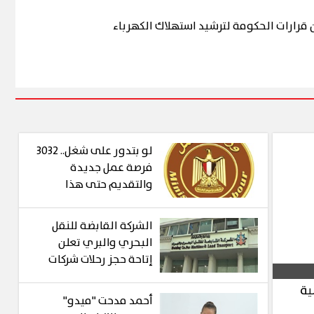
 قرارات الحكومة لترشيد استهلاك الكهرباء
لو بتدور على شغل.. 3032
فرصة عمل جديدة
والتقديم حتى هذا
الموعد
الشركة القابضة للنقل
البحري والبري تعلن
إتاحة حجز رحلات شركات
نقل الركاب التابعة لها
ية
إلكترونيًا عبر تطبيق
أحمد مدحت "ميدو"
«سهل»