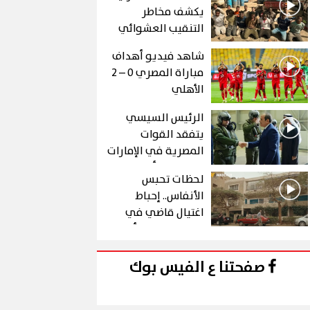
يكشف مخاطر
التنقيب العشوائي
عن الذهب في "درع
شاهد فيديو أهداف
الجنوب"
مباراة المصري 0 – 2
الأهلي
الرئيس السيسي
يتفقد القوات
المصرية في الإمارات
خلال زيارة أخوية
لحظات تحبس
الأنفاس.. إحباط
اغتيال قاضي في
الحلقة 10 من رأس
الأفعى
صفحتنا ع الفيس بوك