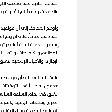
الساعة الثانية عشر منتصف الل
والجمعة، وفى أيام الأجازات وال
وأوضح المحافظ إلى أن مواعيد ف
السادسة صباحاً، على أن يتم ال
محافظ القاهرة 
إقبال كبير ينعش سياحة اليوم الواحد
لكورال التعليم ف
ببورسعيد وبورفؤاد
(صور)
للمطاعم والكافيهات، ويتم زي
الإجازات والأعياد الرسمية لتغلق
ولفت المحافظ الي أن مواعيد فت
معمول به حالياً في التوقيتات ال
الغلق في تمام الساعة السابع
الطرق ومحطات الوقود والمرتبط
المواعيد الجديدة محال البقالة 