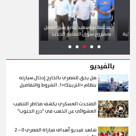
محافظ بورسعيد يتابع سير العمل
شواطئ بورسعيد
ة
بمشروع سوق التصنيع الجديد
تجذب آلاف الزا
بالفيديو
هل يحق للمصري بالخارج إدخال سيارته
بنظام «التريبتك»؟.. الشروط والتفاصيل
المتحدث العسكري يكشف مخاطر التنقيب
العشوائي عن الذهب في "درع الجنوب"
شاهد فيديو أهداف مباراة المصري 0 – 2