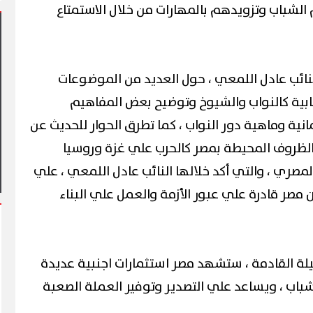
لشباب وتزويدهم بالمهارات من خلال الاستمتاع
لنائب عادل اللمعي ، حول العديد من الموضوعات
ابية كالنواب والشيوخ وتوضيح بعض المفاهيم
شهد أول مشاركة
لمانية وماهية دور النواب ، كما تطرق الحوار للحديث عن
ي فعاليات شارع الفن
آلاف الزائرين يتدفقون على بورسعيد
وبورفؤاد في عطلة أسبوعية استثنائية
 الظروف المحيطة بمصر كالحرب علي غزة وروسيا
المصري ، والتي أكد خلالها النائب عادل اللمعي ، علي
 مصر قادرة علي عبور الأزمة والعمل علي البناء
ليلة القادمة ، ستشهد مصر استثمارات اجنبية عديدة
شباب ، ويساعد علي التصدير وتوفير العملة الصعبة