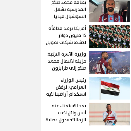
بطاقة محمد صلاح
المدرسية تشعل
السوشيال ميديا
أمريكا ترصد مكافأة
15 مليون دولار
لكشف شبكات تمويل
الحرس الثوري
وزيرة الأسرة التركية:
الإيراني
حزينه لانتقال محمد
صلاح إلى طرابزون
كنت اتمني انتقاله
رئيس الوزراء
لبشكتاش
العراقي: نرفض
استخدام أراضينا لأية
هجمات على الدول
بعد الاستغناء عنه..
الشقيقة أو
أنس وائل لاعب
الصديقة
الزمالك: «دول عصابة
ولسة هحكى كل