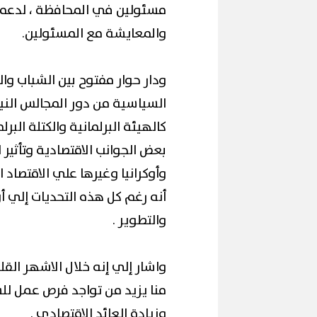
مسئولين في المحافظة ، لدعم ا
والمعايشة مع المسئولين.
ودار حوار مفتوح بين الشباب وا
السياسية من دور المجالس الني
محافظ القاهرة ي
كالهيئة البرلمانية والكتلة البر
إقبال كبير ينعش سياحة اليوم الواحد
لكورال التعليم ف
ببورسعيد وبورفؤاد
(صور)
بعض الجوانب الاقتصادية وتأثير
وأوكرانيا وغيرها علي الاقتصاد 
أنه رغم كل هذه التحديات إلي أن
والتطوير .
واشار إلي إنه خلال الاشهر الق
منا يزيد من تواجد فرص عمل لل
وزيادة العائد الاقتصادي .