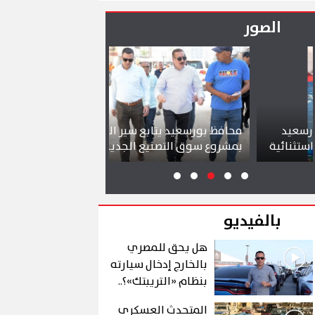
حاجة»
الصور
محافظ بورسعيد يتابع سير العمل
شواطئ بورسعيد 
بمشروع سوق التصنيع الجديد
تجذب آلاف الزائر
بالفيديو
هل يحق للمصري
بالخارج إدخال سيارته
بنظام «التريبتك»؟..
الشروط والتفاصيل
المتحدث العسكري