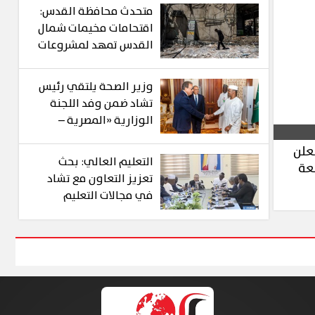
متحدث محافظة القدس:
اقتحامات مخيمات شمال
القدس تمهد لمشروعات
استيطانية وليست
لأهداف أمنية
وزير الصحة يلتقي رئيس
تشاد ضمن وفد اللجنة
الوزارية «المصرية –
التشادية» لبحث تعزيز
علن
التعاون الصحي
التعليم العالي: بحث
بعة
تعزيز التعاون مع تشاد
في مجالات التعليم
العالي والبحث العلمي
وزيادة المنح الدراسية
المقدمة للطلاب
التشاديين