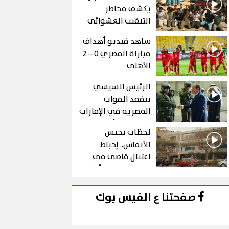
يكشف مخاطر
التنقيب العشوائي
عن الذهب في "درع
شاهد فيديو أهداف
الجنوب"
مباراة المصري 0 – 2
الأهلي
الرئيس السيسي
يتفقد القوات
المصرية في الإمارات
خلال زيارة أخوية
لحظات تحبس
الأنفاس.. إحباط
اغتيال قاضي في
الحلقة 10 من رأس
الأفعى
صفحتنا ع الفيس بوك