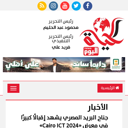
رئيس التحرير
محمود عبد الحليم
رئيس التحرير
التنفيذي
فريد علي
الرئيسية
Toggle
vigation
الأخبار
جناح البريد المصري يشهد إقبالًا كبيرًا
في معرض «Cairo ICT 2024»