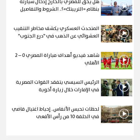
هل يحق للمصري بالخارج إدخال سيارته
بنظام «التريبتك»؟.. الشروط والتفاصيل
المتحدث العسكري يكشف مخاطر التنقيب
العشوائي عن الذهب في "درع الجنوب"
شاهد فيديو أهداف مباراة المصري 0 – 2
الأهلي
الرئيس السيسي يتفقد القوات المصرية
في الإمارات خلال زيارة أخوية
لحظات تحبس الأنفاس.. إحباط اغتيال قاضي
في الحلقة 10 من رأس الأفعى