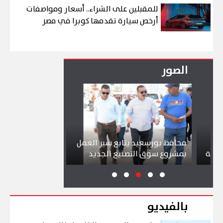
للمقبلين على الشراء.. أسعار ومواصفات
أرخص سيارة تقدمها كوبرا في مصر
الصور
محافظ بورسعيد يتابع سير العمل
شواطئ بورسعيد 
بمشروع سوق التصنيع الجديد
تجذب آلاف الزائر
بالفيديو