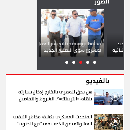
الصور
محافظ بورسعيد يتابع سير العمل
شواطئ بورسعي
ية
بمشروع سوق التصنيع الجديد
تجذب آلاف الز
بالفيديو
هل يحق للمصري بالخارج إدخال سيارته
بنظام «التريبتك»؟.. الشروط والتفاصيل
المتحدث العسكري يكشف مخاطر التنقيب
العشوائي عن الذهب في "درع الجنوب"