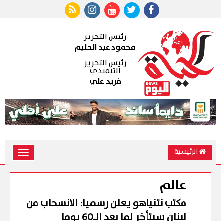
رئيس التحرير
محمود عبد الحليم
رئيس التحرير
التنفيذي
فريد علي
الرئيسية
Toggle
vigation
عالم
مكتب نتنياهو يعلن رسميا: الانسحاب من
لبنان سيتأخر لما بعد الـ60 يوما