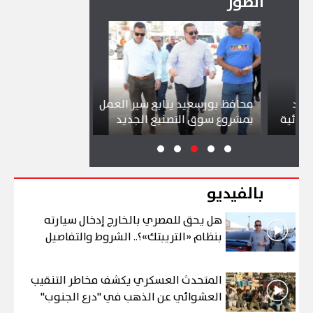
الصور
محافظ بورسعيد يتابع سير العمل
شواطئ بورسعيد
ة
بمشروع سوق التصنيع الجديد
تجذب آلاف الزا
بالفيديو
هل يحق للمصري بالخارج إدخال سيارته
بنظام «التريبتك»؟.. الشروط والتفاصيل
المتحدث العسكري يكشف مخاطر التنقيب
العشوائي عن الذهب في "درع الجنوب"