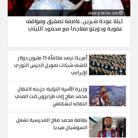
منذ ساعة و نصف
ليلة عودة شيرين..عاصفة تصفيق ومواقف
عفوية ودويتو مفاجئ مع محمود الليثي
أمريكا ترصد مكافأة 15 مليون دولار
لكشف شبكات تمويل الحرس الثوري
الإيراني
وزيرة الأسرة التركية: حزينه لانتقال
محمد صلاح إلى طرابزون كنت اتمني
انتقاله لبشكتاش
بطاقة محمد صلاح المدرسية تشعل
السوشيال ميديا