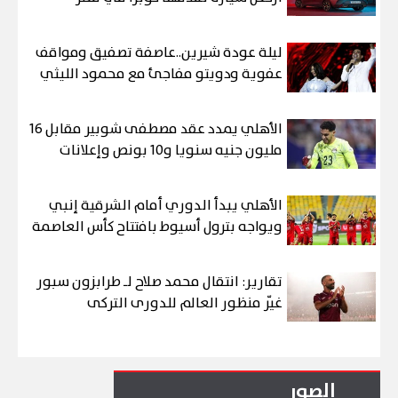
ليلة عودة شيرين..عاصفة تصفيق ومواقف
عفوية ودويتو مفاجئ مع محمود الليثي
الأهلي يمدد عقد مصطفى شوبير مقابل 16
مليون جنيه سنويا و10 بونص وإعلانات
الأهلي يبدأ الدوري أمام الشرقية إنبي
ويواجه بترول أسيوط بافتتاح كأس العاصمة
تقارير: انتقال محمد صلاح لـ طرابزون سبور
غيّر منظور العالم للدورى التركى
الصور