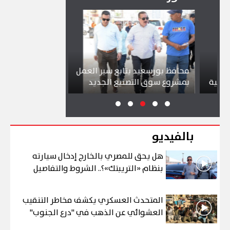
محافظ بورسعيد يتابع سير العمل
شواطئ بورسعيد
ة
بمشروع سوق التصنيع الجديد
تجذب آلاف الزائ
بالفيديو
هل يحق للمصري بالخارج إدخال سيارته
بنظام «التريبتك»؟.. الشروط والتفاصيل
المتحدث العسكري يكشف مخاطر التنقيب
العشوائي عن الذهب في "درع الجنوب"