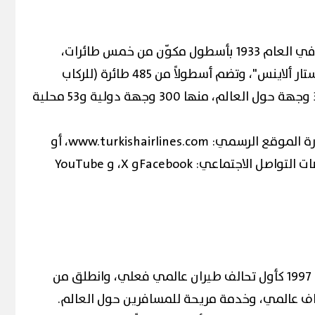
تأسست الخطوط الجوية التركية في العام 1933 بأسطول مكوّن من خمس طائرات،
وتنتمي اليوم لعضوية تحالف "ستار ألاينس"، وتضم أسطولاً من 485 طائرة (للركاب
والشحن)، وتسيّر رحلاتها إلى 353 وجهة حول العالم، منها 300 وجهة دولية و53 محلية
للمزيد من المعلومات، يرجى زيارة الموقع الرسمي: www.turkishairlines.com، أو
متابعة حسابات الشركة على منصات التواصل الاجتماعي: Facebookو X، و YouTube
تأسس تحالف "ستار ألاينس" عام 1997 كأول تحالف طيران عالمي فعلي، وانطلق من
اف عالمي، وخدمة مريحة للمسافرين حول العالم.