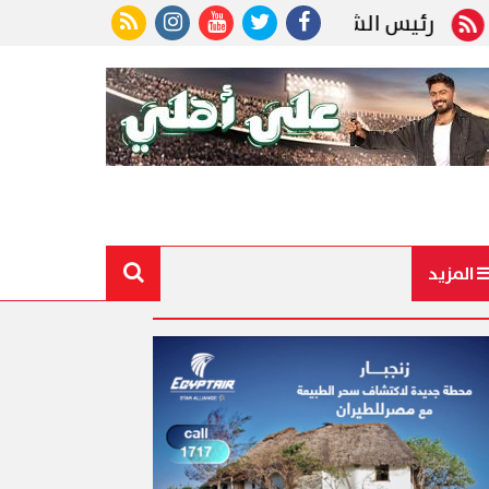
يوخ يؤكد للسفراء الجدد: الدبلوماسية المصرية خط ال
المزيد