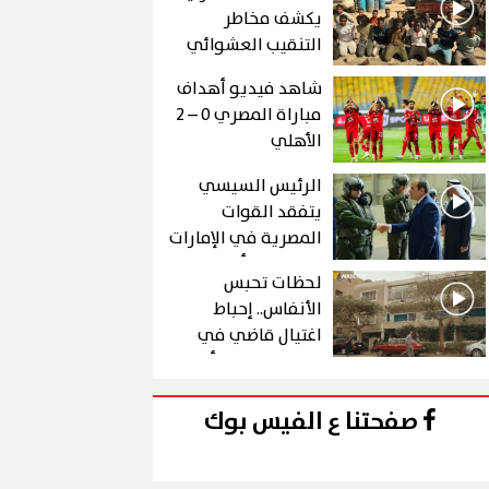
يكشف مخاطر
التنقيب العشوائي
عن الذهب في "درع
شاهد فيديو أهداف
الجنوب"
مباراة المصري 0 – 2
الأهلي
الرئيس السيسي
يتفقد القوات
المصرية في الإمارات
خلال زيارة أخوية
لحظات تحبس
الأنفاس.. إحباط
اغتيال قاضي في
الحلقة 10 من رأس
الأفعى
صفحتنا ع الفيس بوك