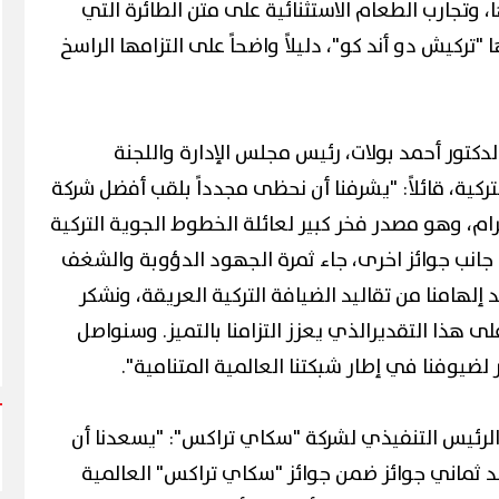
ا، وتجارب الطعام الاستثنائية على متن الطائرة التي
"تركيش دو أند كو"، دليلاً واضحاً على التزامها الراسخ
دكتور أحمد بولات، رئيس مجلس الإدارة واللجنة
ركية، قائلاً: "يشرفنا أن نحظى مجدداً بلقب أفضل شركة
ام، وهو مصدر فخر كبير لعائلة الخطوط الجوية التركية
لى جانب جوائز اخرى، جاء ثمرة الجهود الدؤوبة والشغف
 إلهامنا من تقاليد الضيافة التركية العريقة، ونشكر
هذا التقديرالذي يعزز التزامنا بالتميز. وسنواصل
 لضيوفنا في إطار شبكتنا العالمية المتنامية".
 الرئيس التنفيذي لشركة "سكاي تراكس": "يسعدنا أن
د ثماني جوائز ضمن جوائز "سكاي تراكس" العالمية