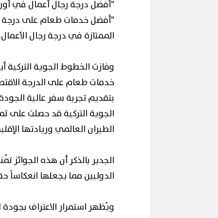
"أفضل درجة رجال أعمال في أورو
"أفضل خدمات طعام على درجة ر
الممتازة في درجة رجال الأعمال.
وفازت الخطوط الجوية التركية أي
محافظ ا
خدمات طعام على الدرجة الاقتصاد
ال الملح
إقبال كبير ينعش سياحة اليوم الواحد
لكورال ا
بتقديم تجربة سفر عالية الجود
ببورسعيد وبورفؤاد
(صور)
الجوية التركية قد حصلت على ثما
الطيران العالمي وريادتها الإقلي
الجدير بالذكر أن هذه الجوائز تُمن
الدوليين مما يجعلها انعكاساً حقي
ويُظهر استمرار الاعتراف بجودة 