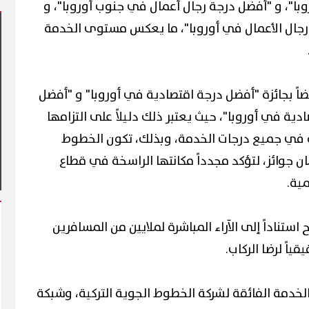
با"، و "أفضل درجة رجال أعمال في جنوب أوروبا"، و
جال الأعمال في أوروبا"، ما يعكس مستوى الخدمة
ضاً بجائزة "أفضل درجة اقتصادية في أوروبا" و "أفضل
لقاهرة يشهد أول مشاركة
ية في أوروبا"، حيث يعتبر ذلك دليلاً على التزامها
لتعليم في فعاليات شارع الفن
آلاف الزائرين يتدفقون على ب
ة في جميع درجات الخدمة، وبذلك، تكون الخطوط
وبورفؤاد في عطلة أسبوعية ا
ن جوائز، لتؤكد مجدداً مكانتها الراسخة في قطاع
مية.
ح استناداً إلى الآراء المباشرة لملايين من المسافرين
قياً لرضا الركاب.
الخدمة الفائقة لشركة الخطوط الجوية التركية، وشبكة