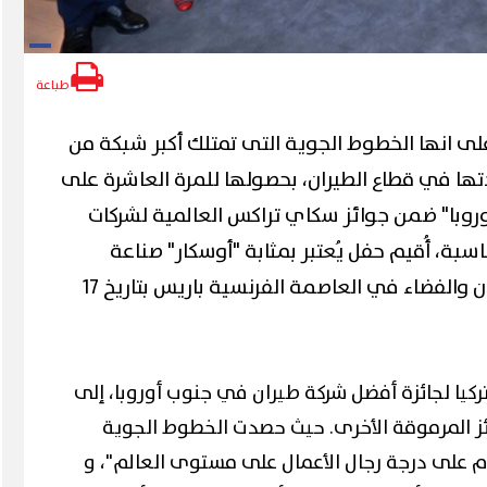
طباعة
لى انها الخطوط الجوية التى تمتلك أكبر شبكة من
تها في قطاع الطيران، بحصولها للمرة العاشرة على
روبا" ضمن جوائز سكاي تراكس العالمية لشركات
بهذه المناسبة، أُقيم حفل يُعتبر بمثابة "أوسكار" صناعة
الطيران، وذلك في متحف الطيران والفضاء في العاصمة الفرنسية باريس بتاريخ 17
لتركيا لجائزة أفضل شركة طيران في جنوب أوروبا، إلى
ئز المرموقة الأخرى. حيث حصدت الخطوط الجوية
م على درجة رجال الأعمال على مستوى العالم"، و