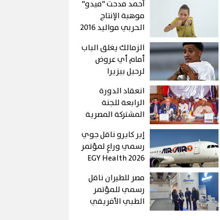
أحمد مدحت "ميدو"
موهبة الإنتاج
الحربي مواليد 2016
الزمالك يغلق الباب
أمام أي عروض
لرحيل بيزيرا
انعقاد الدورة
الرابعة للجنة
المشتركة المصرية
التشادية…ومباحثات
إير كايرو ناقل جوي
موسعة لبحث سبل
رسمي وراعٍ لمؤتمر
تعزيز العلاقات
EGY Health 2026
الثنائية في شتى
لتعزيز السياحة
المجالات
مصر للطيران ناقل
العلاجية في مصر
رسمي للمؤتمر
الطبي الأفريقي
2026