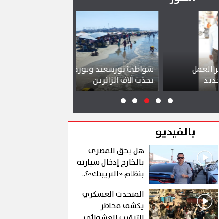
شواطئ بورسعيد وبورفؤاد وجبال الملح
إقبال كبير ينع
تجذب آلاف الزائرين
ببورسعيد وبو
بالفيديو
هل يحق للمصري
بالخارج إدخال سيارته
بنظام «التريبتك»؟..
الشروط والتفاصيل
المتحدث العسكري
يكشف مخاطر
التنقيب العشوائي