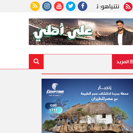
ياهو: ترامب أعظم أصدقائنا.. ووجود إسرائيل ليس محل 
المزيد