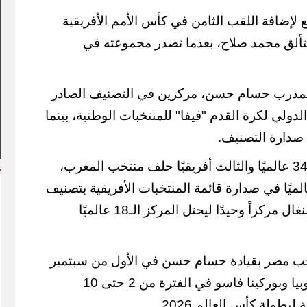
إضافة اللقب الثامن في كأس الأمم الأفريقية
لمتألق محمد صلاح، بعدما تصدر مجموعته في
المدرب حسام حسن، مركزين في التصنيف الصادر
يتدفقون على بورسعيد
محافظ بورسعيد يتابع سير العمل
طلة أسبوعية استثنائية
بمشروع سوق التصنيع الجديد
دولي لكرة القدم "فيفا" للمنتخبات الوطنية، بينما
صدارة التصنيف.
احتل منتخب مصر المركز الـ34 عالميًا والثالث أفريقيًا خلف منتخب المغرب،
 احتفظ بالمركز الـ12 عالميًا في صدارة قائمة المنتخبات الأفريقية بتصنيف
فيفا، بينما ارتقى منتخب السنغال مركزاً وحيدًا ليحتل المركز الـ18 عالميًا
ب مصر بقيادة حسام حسن في الأول من سبتمبر
المقبل استعداداً لمباراتى إثيوبيا وبوركينا فاسو في الفترة من 2 حتى 10
طولة كأس العالم 2026.