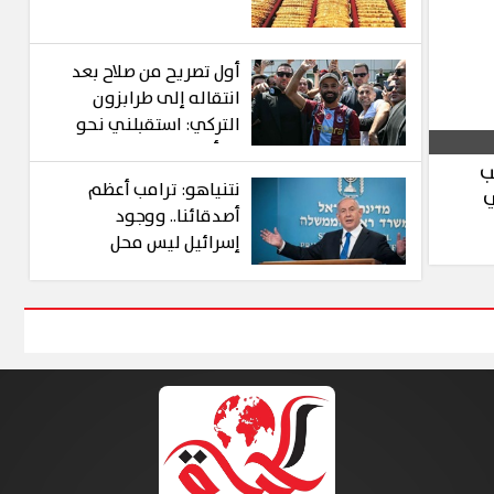
أول تصريح من صلاح بعد
انتقاله إلى طرابزون
التركي: استقبلني نحو
25 ألف شخص ولم
ب
اشاهد هذا من قبل في
نتنياهو: ترامب أعظم
ي
أي مطار
أصدقائنا.. ووجود
إسرائيل ليس محل
تفاوض