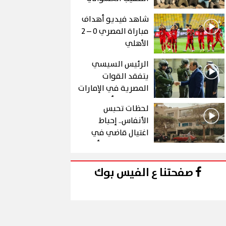
عن الذهب في "درع
شاهد فيديو أهداف
الجنوب"
مباراة المصري 0 – 2
الأهلي
الرئيس السيسي
يتفقد القوات
المصرية في الإمارات
خلال زيارة أخوية
لحظات تحبس
الأنفاس.. إحباط
اغتيال قاضي في
الحلقة 10 من رأس
الأفعى
صفحتنا ع الفيس بوك