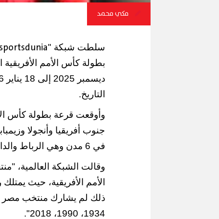
مكي محمد
sportsdunia
سلطت شبكة "
التاريخ.
وأوقعت قرعة بطولة كأس الأم
جنوب أفريقيا وأنجولا وزيمبا
في 6 مدن وهي الرباط والدار البيضاء ومراكش وأغادير وفاس وطنجة.
وقالت الشبكة العالمية، "من
ذلك لم يشارك منتخب مصر ف
1934، 1990، 2018".