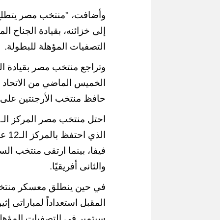
وأضافت، "منتخب مصر يتطلع ل
إلى خزائنه، بقيادة الجناح ا
التصفيات المؤهلة للبطولة.
إقبال كبير من المواطنين على محطات
وتراجع منتخب مصر بقيادة 
المرحلة الأولى لمونوريل شرق النيل
آلاف الزائرين 
(صور)
وبورفؤاد في ع
الخميس الماضي من الاتحاد ال
حافظ منتخب الأرجنتين على 
الذي
والثانى أفريقيًا.
في حين ينطلق معسكر منتخ
سبتمبر في التصفيات المؤهلة لب