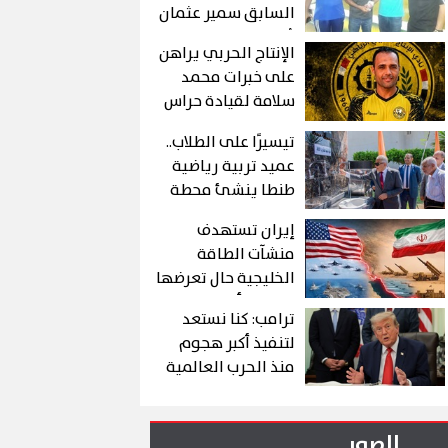
السابق سمير عثمان
يُزيف التاريخ ويمنح
الإنتاج الحربي يراهن
"أكاديمية وليد
على خبرات محمد
شعبان" لـ عصام عبد
سلامة لقيادة حراس
الفتاح!
مرمى مواليد 2011
تيسيرًا على الطلاب..
عميد تربية رياضية
طنطا ينشئ محطة
مياه مفلترة حديثة
إيران تستهدف
داخل الكلية
منشآت الطاقة
الخليجية حال تعرضها
لهجوم أمريكي
ترامب: كنا نستعد
لتنفيذ أكبر هجوم
منذ الحرب العالمية
الثانية ضد إيران.. لكن
التوصل إلى اتفاق
يظل الخيار المفضل
الصور