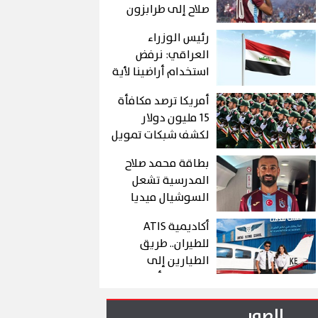
صلاح إلى طرابزون
كنت اتمني انتقاله
رئيس الوزراء
لبشكتاش
العراقي: نرفض
استخدام أراضينا لأية
هجمات على الدول
أمريكا ترصد مكافأة
الشقيقة أو
15 مليون دولار
الصديقة
لكشف شبكات تمويل
الحرس الثوري
بطاقة محمد صلاح
الإيراني
المدرسية تشعل
السوشيال ميديا
أكاديمية ATIS
للطيران.. طريق
الطيارين إلى
العالمية بأسطول
تدريب حديث وبرامج
احترافية
الصور