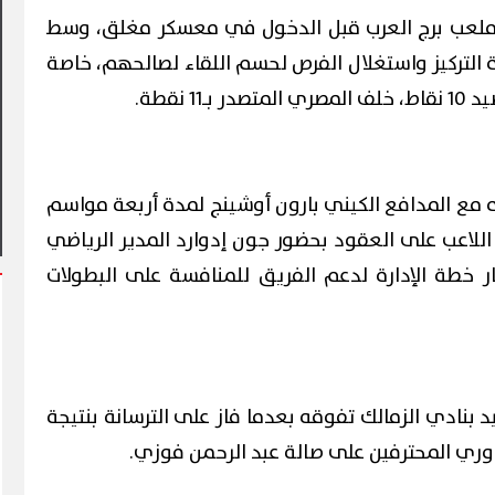
ى ملعب برج العرب قبل الدخول في معسكر مغلق، وسط
رة التركيز واستغلال الفرص لحسم اللقاء لصالحهم، خاصة
1 نقطة.
 يشهد أول مشاركة
 في فعاليات شارع الفن
آلاف الزائرين يتدفقون على بورسعيد
وبورفؤاد في عطلة أسبوعية استثنائي
ده مع المدافع الكيني بارون أوشينج لمدة أربعة مواسم
للاعب على العقود بحضور جون إدوارد المدير الرياضي
 خطة الإدارة لدعم الفريق للمنافسة على البطولات
 بنادي الزمالك تفوقه بعدما فاز على الترسانة بنتيجة