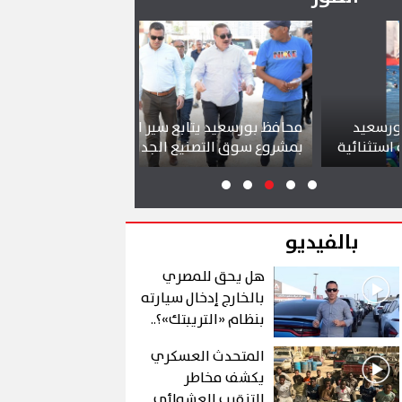
محافظ بورسعيد يتابع سير العمل
شواطئ بورسعيد
ة
بمشروع سوق التصنيع الجديد
تجذب آلاف الزائ
بالفيديو
هل يحق للمصري
بالخارج إدخال سيارته
بنظام «التريبتك»؟..
الشروط والتفاصيل
المتحدث العسكري
يكشف مخاطر
التنقيب العشوائي