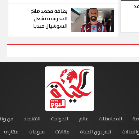
استيطانية وليست
مد
لأهداف أمنية
بطاقة محمد صلاح
المدرسية تشعل
السوشيال ميديا
ضة
المحافظات
عالم
الحوادث
الاقتصاد
فن وثق
واتصالات
تلفزيون الحياة
مقالات
منوعات
عقاري