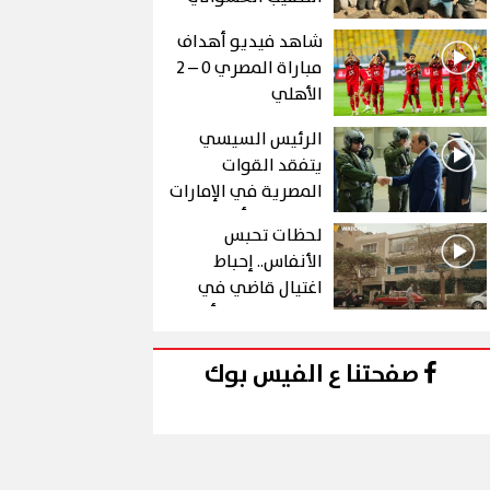
عن الذهب في "درع
شاهد فيديو أهداف
الجنوب"
مباراة المصري 0 – 2
الأهلي
الرئيس السيسي
يتفقد القوات
المصرية في الإمارات
خلال زيارة أخوية
لحظات تحبس
الأنفاس.. إحباط
اغتيال قاضي في
الحلقة 10 من رأس
الأفعى
صفحتنا ع الفيس بوك