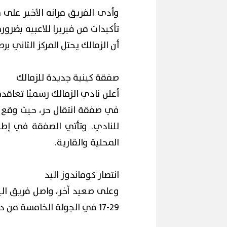
وأدى الفريق مرانه الأخير عل
تأكيدات من فيريرا للاعبيه بضرو
أن الزمالك يحتل المركز الثاني برصيد 10 نقاط، خلف المصري المتصدر بـ1
محافظ القاهرة
ح
إقبال كبير ينعش سياحة اليوم الواحد
لكورال التعليم
صفقة كينية جديدة للزمالك
ببورسعيد وبورفؤاد
(صور)
أعلن نادي الزمالك رسميًا تعاق
في صفقة انتقال حر، حيث وقع ا
للنادي. وتأتي الصفقة في إطار
المحلية والقارية.
انتصار كوماندوز اليد
وعلى صعيد آخر، واصل فريق اليد
29-17 في الجولة الخامسة من دوري المحترفين على صالة عبد الرحمن فوزي.