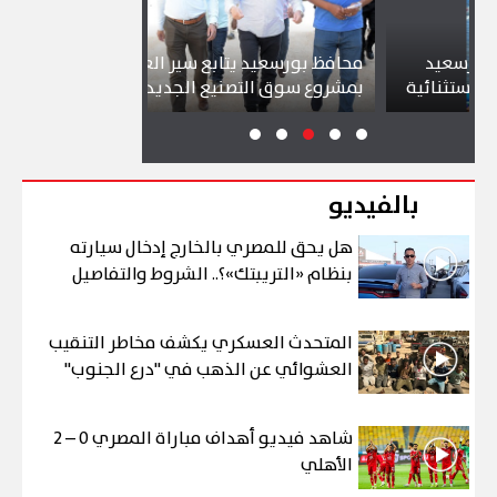
يد
محافظ بورسعيد يتابع سير العمل
شواطئ بورس
ائية
بمشروع سوق التصنيع الجديد
تجذب آلاف ا
بالفيديو
هل يحق للمصري بالخارج إدخال سيارته
بنظام «التريبتك»؟.. الشروط والتفاصيل
المتحدث العسكري يكشف مخاطر التنقيب
العشوائي عن الذهب في "درع الجنوب"
شاهد فيديو أهداف مباراة المصري 0 – 2
الأهلي