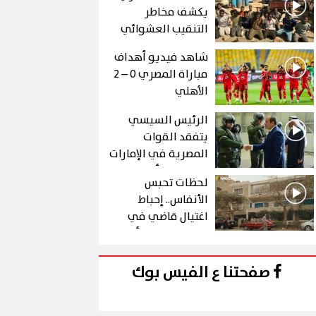
يكشف مخاطر
التنقيب العشوائي
عن الذهب في "درع
شاهد فيديو أهداف
الجنوب"
مباراة المصري 0 – 2
الأهلي
الرئيس السيسي
يتفقد القوات
المصرية في الإمارات
خلال زيارة أخوية
لحظات تحبس
الأنفاس.. إحباط
اغتيال قاضي في
الحلقة 10 من رأس
الأفعى
صفحتنا ع الفيس بوك