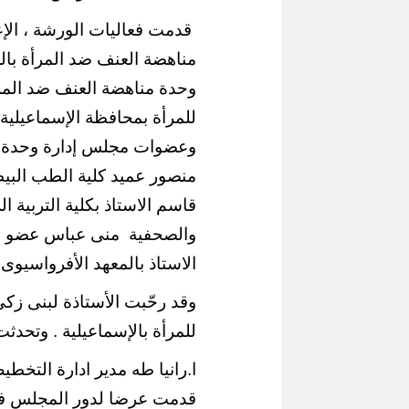
قدمت فعاليات الورشة ، الإع
مناهضة العنف ضد المرأة بال
وحدة مناهضة العنف ضد الم
للمرأة بمحافظة الإسماعيلي
وعضوات مجلس إدارة وحدة منا
محافظ القاهر
لح
إقبال كبير ينعش سياحة اليوم الواحد
لكورال التعلي
منصور عميد كلية الطب البيطري
ببورسعيد وبورفؤاد
(صور)
قاسم الاستاذ بكلية التربية 
والصحفية
منى عباس عضو ا
الاستاذ بالمعهد الأفرواسيوى ب
وقد رحّبت الأستاذة لبنى ز
للمرأة بالإسماعيلية . وتحدثت
ا.رانيا طه مدير ادارة التخ
قدمت عرضا لدور المجلس في