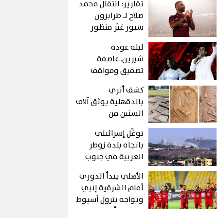
تقارير: انتقال محمد
صلاح لـ طرابزون
سبور غيّر منظور
العالم للدورى
ليلة عودة
التركى
شيرين..عاصفة
تصفيق ومواقف
عفوية ودويتو
كشف أثري
مفاجئ مع محمود
بالدقهلية يوثق آلاف
الليثي
السنين من
الاستيطان
توغّل إسرائيلي
باتجاه بلدة زوطر
الغربية في جنوب
لبنان
الأهلي يبدأ الدوري
أمام الشرقية إنبي
ويواجه بترول أسيوط
بافتتاح كأس