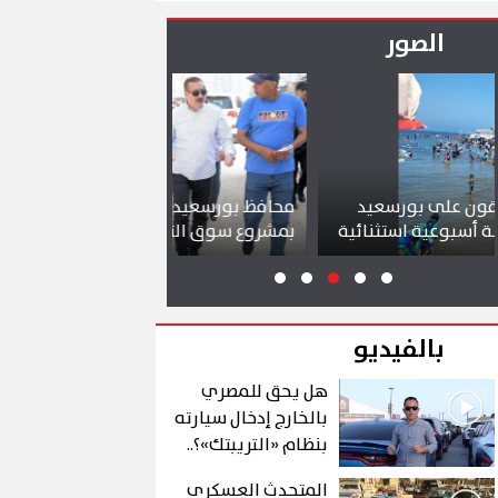
العاصمة
الصور
محافظ بورسعيد يتابع سير العمل
شواطئ بورسعي
ية
بمشروع سوق التصنيع الجديد
تجذب آلاف الزا
بالفيديو
هل يحق للمصري
بالخارج إدخال سيارته
بنظام «التريبتك»؟..
الشروط والتفاصيل
المتحدث العسكري