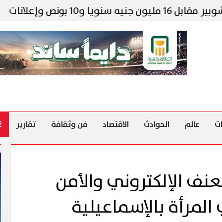
ت
«دانة غاز»: 10 مليارات قدم3 موارد غا
ت
عالم
الحوادث
الاقتصاد
فن وثقافة
تقارير
نف الإلكتروني والأمن
لمرأة بالإسماعيلية