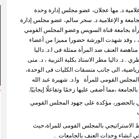
لامية د. مها عجلان، عضو مجلس إدارة وحدة
جامعة و الإعلامية د. سحر سالم، عضو مجلس إدارة
رأة بجامعة قناة السويس وعضو المجلس القومي
ة، ، وقد شهدت الورشة حضورا مميزا من أعضاء
هضة العنف ضد المرأة ممثلة فى ا.د. داليا
ة يشهد أول مشاركة
م في فعاليات شارع الفن
آلاف الزائرين يتدفقون على بورسعيد
 . د. داليا مطر الاستاذ بكلية التربية ، د. منى
وبورفؤاد في عطلة أسبوعية استثنائ
الرياضية، الى جانب منسقات الكليات فى الوحدة،
لمجلس القومى للمرأة
وا.د. شهيرة عبد الله
الجامعة ،مما أضفى عليها زخمًا وتفاعلًا إيجابيًا.
كي بالحضور، مؤكدة على جهود المجلس القومي
طيط الاستراتيجي بالمجلس القومى للمراة،حيث
 انشاء وحدات العنف بالجامعات
.