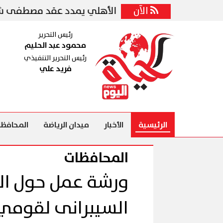
التركى
الآن
الأهلي يمدد عقد مصطفى شوبير مقابل 16 مليون جنيه سنويا و10 بونص وإعلانا
رئيس التحرير
محمود عبد الحليم
رئيس التحرير التنفيذي
فريد علي
الرئيسية
الأخبار
ميدان الرياضة
المحافظا
المحافظات
ورشة عمل حول الع
السيبرانى لقومي ا