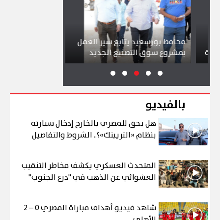
محافظ بورسعيد يتابع سير العمل
شواطئ بورسعيد 
بمشروع سوق التصنيع الجديد
تجذب آلاف الزائر
بالفيديو
هل يحق للمصري بالخارج إدخال سيارته
بنظام «التريبتك»؟.. الشروط والتفاصيل
المتحدث العسكري يكشف مخاطر التنقيب
العشوائي عن الذهب في "درع الجنوب"
شاهد فيديو أهداف مباراة المصري 0 – 2
الأهلي