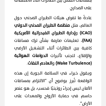
بمسافات الفصل بين الطائرات أثناء الاصطفاف
على المدارج.
عادةً ما تفرض هيئات الطيران المدني حول
العالم، مثل
منظمة الطيران المدني الدولي
(ICAO)
و
إدارة الطيران الفيدرالية الأمريكية
(FAA)
، تعليمات صارمة بشأن ترك مسافات
كافية بين الطائرات أثناء التشغيل الأرضي
والإقلاع، لتجنب تأثيرات
الدوامات الهوائية
(Wake Turbulence)
و
العادم النفاث
.
ويقول خبراء في السلامة الجوية إن هذه
الواقعة تُبرز بوضوح أن “الالتزام بمسافات
الأمان ليس إجراءً روتينيًا فحسب، بل هو عنصر
حاسم في حماية الأرواح والمعدات على
الأرض”.