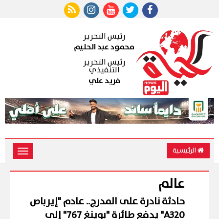
رئيس التحرير
محمود عبد الحليم
رئيس التحرير
التنفيذي
فريد علي
الرئيسية
Toggle
vigation
عالم
حادثة نادرة على المدرج.. عادم "إيرباص
A320" يدفع طائرة "بوينغ 767" إلى