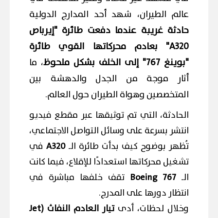
عالم الطيران، شهد أحد المدارج الدولية
حادثة غريبة عندما دفعت طائرة "إيرباص
A320" بعادم محركاتها القوي طائرة
"بوينغ 767" إلى الخلف بشكل ملحوظ
، ما
أثار موجة من الجدل والدهشة بين
المتخصصين وهواة الطيران حول العالم.
الحادثة، التي تم توثيقها عبر مقطع فيديو
انتشر بسرعة على وسائل التواصل الاجتماعي،
تُظهر بوضوح كيف بدأت طائرة الـ
A320
في
تشغيل محركاتها استعدادًا للإقلاع، فيما كانت
الـ
Boeing 767
تقف خلفها مباشرة في
انتظار دورها على المدرج.
وخلال لحظات، أدى
تيار العادم النفاث (Jet