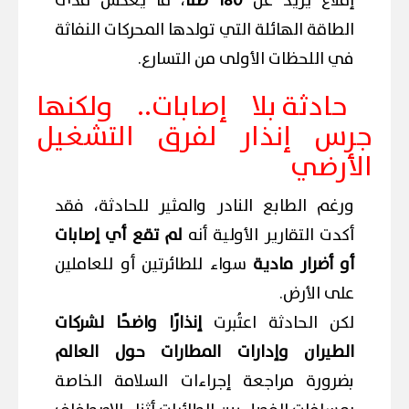
إقلاع يزيد عن
180 طنًا
، ما يعكس مدى
الطاقة الهائلة التي تولدها المحركات النفاثة
في اللحظات الأولى من التسارع.
حادثة بلا إصابات.. ولكنها
جرس إنذار لفرق التشغيل
الأرضي
ورغم الطابع النادر والمثير للحادثة، فقد
أكدت التقارير الأولية أنه
لم تقع أي إصابات
أو أضرار مادية
سواء للطائرتين أو للعاملين
على الأرض.
لكن الحادثة اعتُبرت
إنذارًا واضحًا لشركات
الطيران وإدارات المطارات حول العالم
بضرورة مراجعة إجراءات السلامة الخاصة