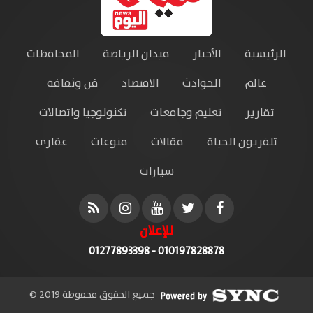
الرئيسية
الأخبار
ميدان الرياضة
المحافظات
عالم
الحوادث
الاقتصاد
فن وثقافة
تقارير
تعليم وجامعات
تكنولوجيا واتصالات
تلفزيون الحياة
مقالات
منوعات
عقاري
سيارات
للإعلان
010197828878 - 01277893398
جميع الحقوق محفوظة 2019 ©