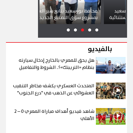
يد
محافظ بورسعيد يتابع سير العمل
شواطئ بورس
ائية
بمشروع سوق التصنيع الجديد
تجذب آلاف ا
بالفيديو
هل يحق للمصري بالخارج إدخال سيارته
بنظام «التريبتك»؟.. الشروط والتفاصيل
المتحدث العسكري يكشف مخاطر التنقيب
العشوائي عن الذهب في "درع الجنوب"
شاهد فيديو أهداف مباراة المصري 0 – 2
الأهلي