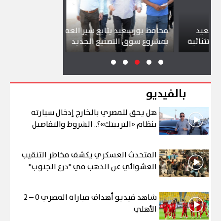
د
محافظ بورسعيد يتابع سير العمل
شواطئ بورسع
ئية
بمشروع سوق التصنيع الجديد
تجذب آلاف ال
بالفيديو
هل يحق للمصري بالخارج إدخال سيارته
بنظام «التريبتك»؟.. الشروط والتفاصيل
المتحدث العسكري يكشف مخاطر التنقيب
العشوائي عن الذهب في "درع الجنوب"
شاهد فيديو أهداف مباراة المصري 0 – 2
الأهلي