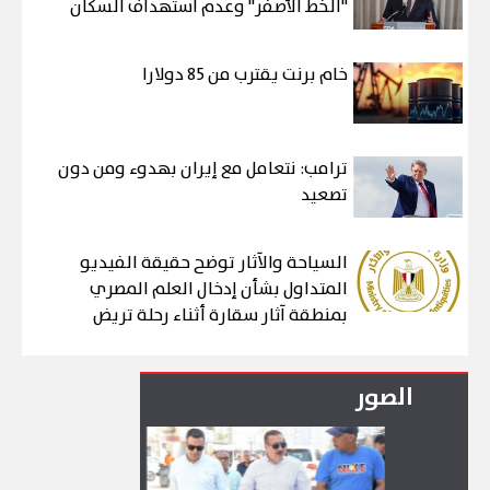
"الخط الأصفر" وعدم استهداف السكان
خام برنت يقترب من 85 دولارا
ترامب: نتعامل مع إيران بهدوء ومن دون
تصعيد
السياحة والآثار توضح حقيقة الفيديو
المتداول بشأن إدخال العلم المصري
بمنطقة آثار سقارة أثناء رحلة تريض
الصور