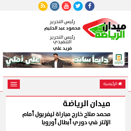
رئيس التحرير
محمود عبد الحليم
رئيس التحرير
التنفيذي
فريد علي
الرئيسية
Toggle
vigation
ميدان الرياضة
محمد صلاح خارج مباراة ليفربول أمام
الإنتر في دوري أبطال أوروبا