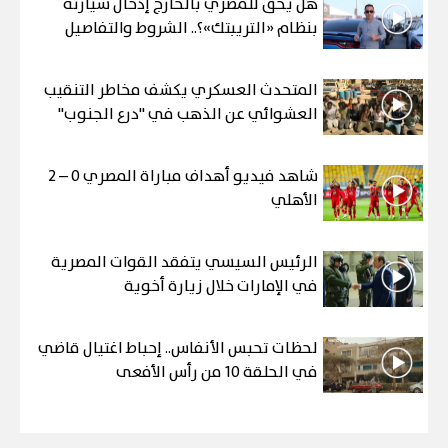
هل يحق للمصري بالخارج إدخال سيارته
بنظام «التريبتك»؟.. الشروط والتفاصيل
المتحدث العسكري يكشف مخاطر التنقيب
العشوائي عن الذهب في "درع الجنوب"
شاهد فيديو أهداف مباراة المصري 0 – 2
الأهلي
الرئيس السيسي يتفقد القوات المصرية
في الإمارات خلال زيارة أخوية
لحظات تحبس الأنفاس.. إحباط اغتيال قاضي
في الحلقة 10 من رأس الأفعى