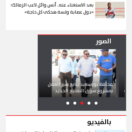
بعد الاستغناء عنه.. أنس وائل لاعب الزمالك:
«دول عصابة ولسة هحكى كل حاجة»
الصور
محافظ بورسعيد يتابع سير العمل
شواطئ بورسعيد 
بمشروع سوق التصنيع الجديد
تجذب آلاف الزائري
بالفيديو