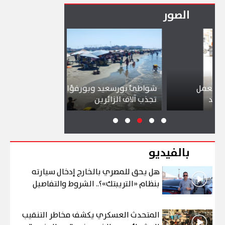
الصور
شواطئ بورسعيد وبورفؤاد وجبال الملح
إقبال كبير
تجذب آلاف الزائرين
ببورسعيد 
بالفيديو
هل يحق للمصري بالخارج إدخال سيارته
بنظام «التريبتك»؟.. الشروط والتفاصيل
المتحدث العسكري يكشف مخاطر التنقيب