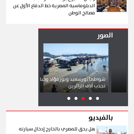
الدبلوماسية المصرية خط الدفاع الأول عن
مصالح الوطن
الصور
شواطئ بورسعيد وبورفؤاد وجبال الملح
إقبال كبير ين
تجذب آلاف الزائرين
ببورسعيد وبو
بالفيديو
هل يحق للمصري بالخارج إدخال سيارته