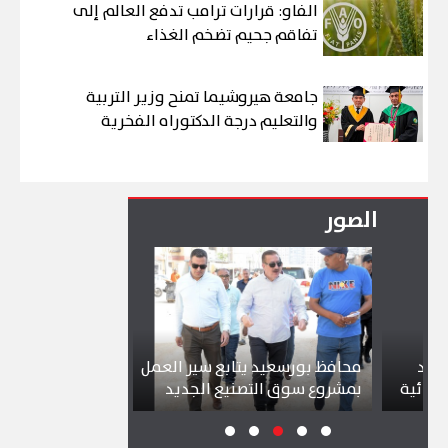
الفاو: قرارات ترامب تدفع العالم إلى
تفاقم جحيم تضخم الغذاء
جامعة هيروشيما تمنح وزير التربية
والتعليم درجة الدكتوراه الفخرية
الصور
محافظ بورسعيد يتابع سير العمل
شواطئ بورسعيد
ة
بمشروع سوق التصنيع الجديد
تجذب آلاف الزائ