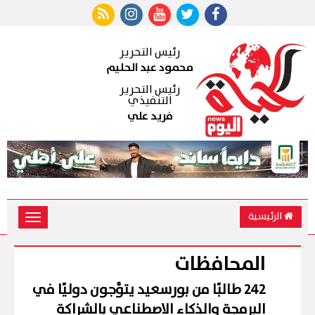
رئيس التحرير
محمود عبد الحليم
رئيس التحرير
التنفيذي
فريد علي
الرئيسية
Toggle
vigation
المحافظات
242 طالبًا من بورسعيد يتوَّجون دوليًا في
البرمجة والذكاء الاصطناعي بالشراكة