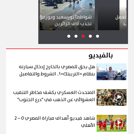
شواطئ بورسعيد وبورفؤاد وجبال الملح
إقبال كبي
تجذب آلاف الزائرين
ببورسعيد
بالفيديو
هل يحق للمصري بالخارج إدخال سيارته
بنظام «التريبتك»؟.. الشروط والتفاصيل
المتحدث العسكري يكشف مخاطر التنقيب
العشوائي عن الذهب في "درع الجنوب"
شاهد فيديو أهداف مباراة المصري 0 – 2
الأهلي