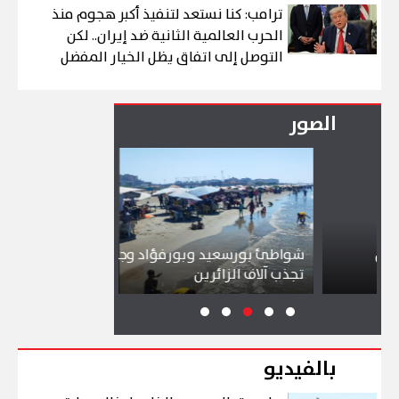
ترامب: كنا نستعد لتنفيذ أكبر هجوم منذ
الحرب العالمية الثانية ضد إيران.. لكن
التوصل إلى اتفاق يظل الخيار المفضل
الصور
شواطئ بورسعيد وبورفؤاد وجبال الملح
إقبال كبير 
تجذب آلاف الزائرين
ببورسعيد و
بالفيديو