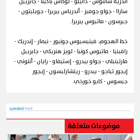
أندريه سانتوس - دانيلو - لوكاس باكيتا - جابرييل
ساراا - جواو جوميز - أندرياس بيريرا - جويليتون -
جيرسون - ماتيوس بيريرا.
خط الهجوم: فينيسيوس جونيور - نيمار - إندريك -
رافينيا - ماتيوس كونيا - لويز هنريكي - جابرييل
مارتينيلي - جواو بيدرو - إستيفاو - رايان - أنتوني -
إيجور تياجو - بيدرو - ريتشارليسون - إيجور
جيسوس - كايو خورخي.
موضوعات متعلقة