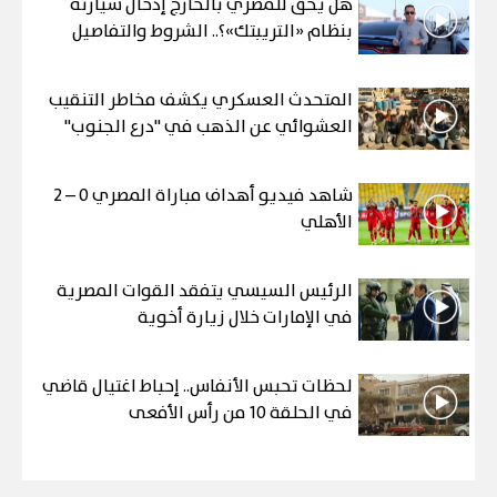
هل يحق للمصري بالخارج إدخال سيارته
بنظام «التريبتك»؟.. الشروط والتفاصيل
المتحدث العسكري يكشف مخاطر التنقيب
العشوائي عن الذهب في "درع الجنوب"
شاهد فيديو أهداف مباراة المصري 0 – 2
الأهلي
الرئيس السيسي يتفقد القوات المصرية
في الإمارات خلال زيارة أخوية
لحظات تحبس الأنفاس.. إحباط اغتيال قاضي
في الحلقة 10 من رأس الأفعى