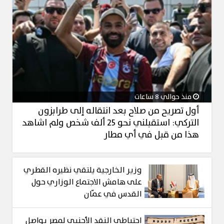
منذ حوالي 8 ساعات
أول تصريح من صلاح بعد انتقاله إلى طرابزون
التركي: استقبلني نحو 25 ألف شخص ولم اشاهد
هذا من قبل في أي مطار
وزير الخارجية يلتقي نظيره القطري
على هامش الاجتماع الوزاري حول
القدس في عمّان
احتياطي النقد الأجنبي لمصر يواصل