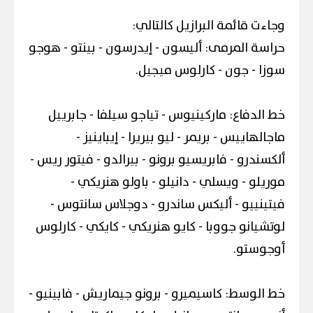
وجاءت قائمة البرازيل كالتالي:
حراسة المرمى: أليسون - إيدرسون - بينتو - هوجو
سوزا - جون - كارلوس ميجيل.
خط الدفاع: ماركينيوس - تياجو سيلفا - جابرييل
ماجالهاييس - بريمر - ليو بيريرا - إيباينيز -
ألكسندرو - فابريسيو برونو - بيرالدو - فيتور ريس -
موريلو - ويسلي - دانيلو - باولو هنريكي -
فيتينييو - أليكس ساندرو - دوجلاس سانتوس -
لوتشيانو جووبا - كايو هنريكي - كايكي - كارلوس
أوجوستو.
خط الوسط: كاسيميرو - برونو جيماريش - فابينيو -