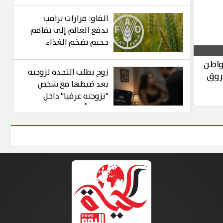
للعودة إلى طاولة
المفاوضات
الفاو: قرارات ترامب
تدفع العالم إلى تفاقم
جحيم تضخم الغذاء
واطن
زوج يطلب النجدة لزوجته
روق
بعد ضبطها مع شخص
"تزوجته عرفيا" داخل
شقة بأكتوبر