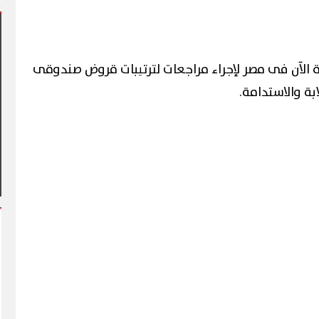
ة الآن فى مصر لإجراء مراجعات لترتيبات قروض صندوقى
ة والاستدامة.
شهد أول مشاركة
 فعاليات شارع الفن
آلاف الزائرين يتدفقون على بورسعيد
وبورفؤاد في عطلة أسبوعية استثنائية