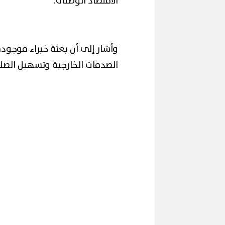
الاقتصاد الوطنى.
وأشار إلى أن بعثة خبراء موجود
الصدمات الخارجية وتسهيل الصلاب
محافظ القاهرة ي
إقبال كبير ينعش سياحة اليوم الواحد
لكورال التعليم في
ببورسعيد وبورفؤاد
(صور)