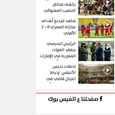
يكشف مخاطر
التنقيب العشوائي
عن الذهب في "درع
شاهد فيديو أهداف
الجنوب"
مباراة المصري 0 – 2
الأهلي
الرئيس السيسي
يتفقد القوات
المصرية في الإمارات
خلال زيارة أخوية
لحظات تحبس
الأنفاس.. إحباط
اغتيال قاضي في
الحلقة 10 من رأس
الأفعى
صفحتنا ع الفيس بوك