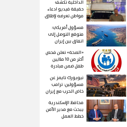
الداخلية تكشف
حقيقة فيديو ادعاء
مواطن تعرضه لإطلاق
نار من ضابط بشرطة
مسؤول أمريكي:
الشروق
متوقع التوصل إلى
اتفاق بين إيران
والولايات المتحدة
«الصحة» تعلن فحص
لإعادة فتح مضيق
أكثر من 10 ملايين
هرمز «قريبًا»
طفل ضمن مبادرة
رئيس الجمهورية
نيويورك تايمز عن
مسؤولين: ترامب
خاض الحرب مع إيران
متوقعا نهايتها
محافظ الإسكندرية
سريعا
يبحث مع مدير الأمن
خطط العمل
المشتركة وتعزيز