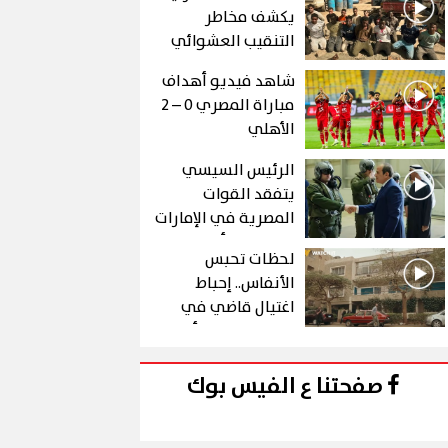
يكشف مخاطر
التنقيب العشوائي
عن الذهب في "درع
شاهد فيديو أهداف
الجنوب"
مباراة المصري 0 – 2
الأهلي
الرئيس السيسي
يتفقد القوات
المصرية في الإمارات
خلال زيارة أخوية
لحظات تحبس
الأنفاس.. إحباط
اغتيال قاضي في
الحلقة 10 من رأس
الأفعى
صفحتنا ع الفيس بوك