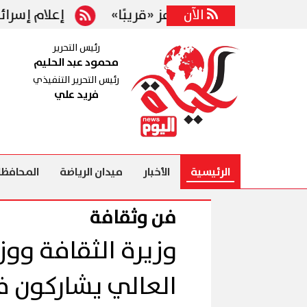
الآن
ة فتح مضيق هرمز «قريبًا»
إعلام إسرائيلي: وا
رئيس التحرير
محمود عبد الحليم
رئيس التحرير التنفيذي
فريد علي
الرئيسية
الأخبار
ميدان الرياضة
المحافظا
فن وثقافة
وزيرة الثقافة ووزي
العالي يشاركون ف