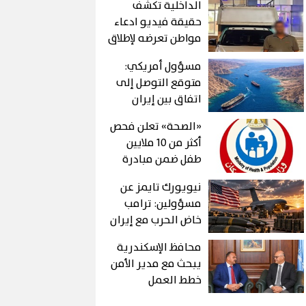
الداخلية تكشف
حقيقة فيديو ادعاء
مواطن تعرضه لإطلاق
نار من ضابط بشرطة
مسؤول أمريكي:
الشروق
متوقع التوصل إلى
اتفاق بين إيران
والولايات المتحدة
«الصحة» تعلن فحص
لإعادة فتح مضيق
أكثر من 10 ملايين
هرمز «قريبًا»
طفل ضمن مبادرة
رئيس الجمهورية
نيويورك تايمز عن
مسؤولين: ترامب
خاض الحرب مع إيران
متوقعا نهايتها
محافظ الإسكندرية
سريعا
يبحث مع مدير الأمن
خطط العمل
المشتركة وتعزيز