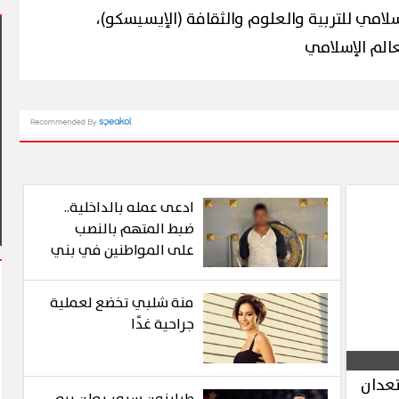
لامي للتربية والعلوم والثقافة (الإيسيسكو)،
عالم الإسلامي
 يشهد أول مشاركة
 في فعاليات شارع الفن
آلاف الزائرين يتدفقون على بورسعيد
وبورفؤاد في عطلة أسبوعية استثنائ
ادعى عمله بالداخلية..
ضبط المتهم بالنصب
على المواطنين في بني
سويف
منة شلبي تخضع لعملية
جراحية غدًا
تعدان