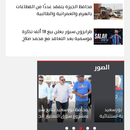
محافظ الجيزة يتفقد عددًا من القطاعات
بالهرم والعمرانية والطالبية
طرابزون سبور يعلن بيع 18 ألف تذكرة
موسمية بعد التعاقد مع محمد صلاح
الصور
عيد
محافظ بورسعيد يتابع سير العمل
شواطئ بور
نائية
بمشروع سوق التصنيع الجديد
تجذب آلاف 