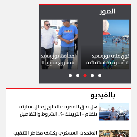
الصور
 بورسعيد
محافظ بورسعيد يتابع سير العمل
شواط
 استثنائية
بمشروع سوق التصنيع الجديد
تجذب 
بالفيديو
هل يحق للمصري بالخارج إدخال سيارته
بنظام «التريبتك»؟.. الشروط والتفاصيل
المتحدث العسكري يكشف مخاطر التنقيب