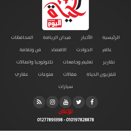
الرئيسية
الأخبار
ميدان الرياضة
المحافظات
عالم
الحوادث
الاقتصاد
فن وثقافة
تقارير
تعليم وجامعات
تكنولوجيا واتصالات
تلفزيون الحياة
مقالات
منوعات
عقاري
سيارات
للإعلان
010197828878 - 01277893398