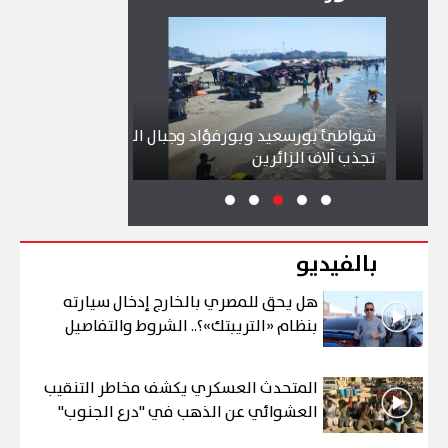
شواطئ بورسعيد وبورفؤاد وجبال الملح
إقبال كبير ينعش
تجذب آلاف الزائرين
ببورسعيد وبورف
بالفيديو
هل يحق للمصري بالخارج إدخال سيارته
بنظام «التريبتك»؟.. الشروط والتفاصيل
المتحدث العسكري يكشف مخاطر التنقيب
العشوائي عن الذهب في "درع الجنوب"