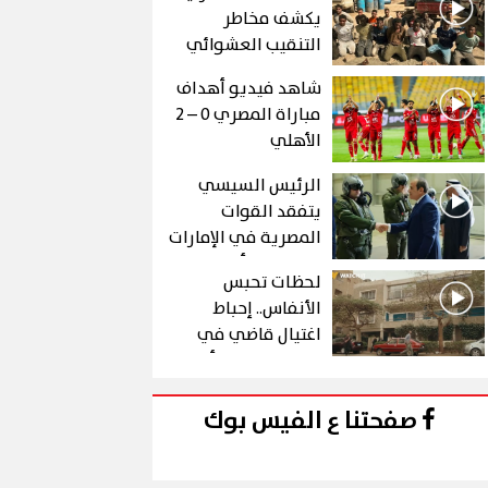
يكشف مخاطر
التنقيب العشوائي
عن الذهب في "درع
شاهد فيديو أهداف
الجنوب"
مباراة المصري 0 – 2
الأهلي
الرئيس السيسي
يتفقد القوات
المصرية في الإمارات
خلال زيارة أخوية
لحظات تحبس
الأنفاس.. إحباط
اغتيال قاضي في
الحلقة 10 من رأس
الأفعى
صفحتنا ع الفيس بوك