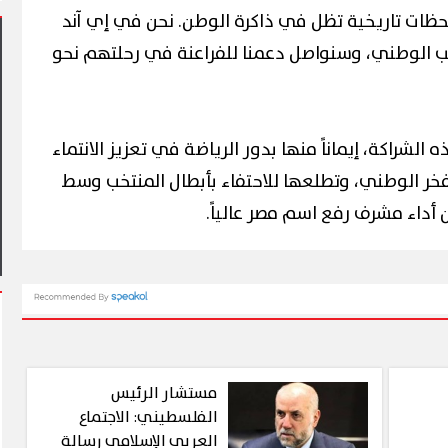
حظات تاريخية تظل في ذاكرة الوطن. نحن في إي آند
خب الوطني، وسنواصل دعمنا للفراعنة في رحلتهم نحو
 الشراكة، إيماناً منها بدور الرياضة في تعزيز الانتماء
 على محطات
خر الوطني، وتطلعها للاحتفاء بأبطال المنتخب وسط
 شرق النيل
آلاف الزائرين يتدفقون على بورسعيد
مح
وبورفؤاد في عطلة أسبوعية استثنائية
بم
أداء مشرف رفع اسم مصر عالياً.
مستشار الرئيس
الفلسطيني: الاجتماع
العربي الإسلامي رسالة