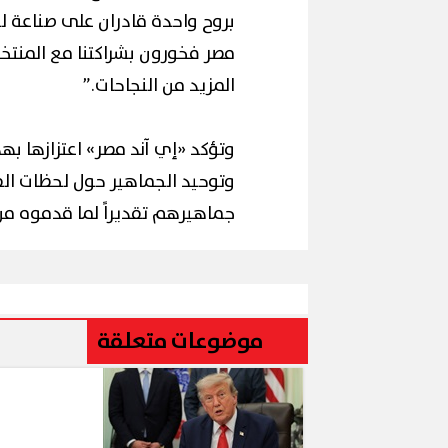
بروح واحدة قادران على صناعة ل
مصر فخورون بشراكتنا مع المنت
المزيد من النجاحات.”
وتؤكد «إي آند مصر» اعتزازها بهذه
إقبال كبير من المواطنين
وتوحيد الجماهير حول لحظات الف
ال كبير ينعش سياحة اليوم الواحد
المرحلة الأولى لمونوريل
ورسعيد وبورفؤاد
(صور)
جماهيرهم تقديراً لما قدموه من 
موضوعات متعلقة