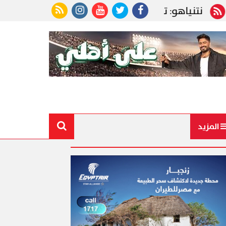
ياهو: ترامب أعظم أصدقائنا.. ووجود إسرائيل ليس محل
المزيد