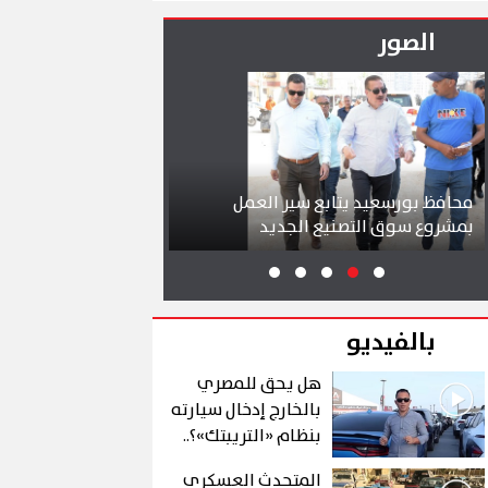
التوصل إلى اتفاق
يظل الخيار المفضل
الصور
افظ بورسعيد يتابع سير العمل
شواطئ بورسعيد وبورفؤا
شروع سوق التصنيع الجديد
تجذب آلاف الزائرين
بالفيديو
هل يحق للمصري
بالخارج إدخال سيارته
بنظام «التريبتك»؟..
الشروط والتفاصيل
المتحدث العسكري