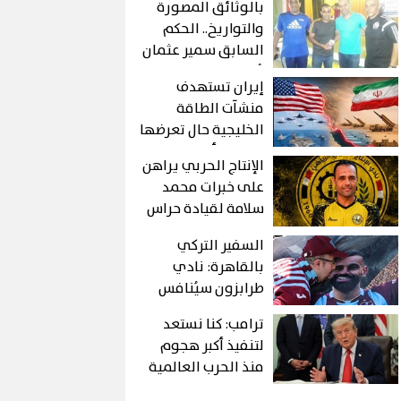
بالوثائق المصورة
والتواريخ.. الحكم
السابق سمير عثمان
يُزيف التاريخ ويمنح
إيران تستهدف
"أكاديمية وليد
منشآت الطاقة
شعبان" لـ عصام عبد
الخليجية حال تعرضها
الفتاح!
لهجوم أمريكي
الإنتاج الحربي يراهن
على خبرات محمد
سلامة لقيادة حراس
مرمى مواليد 2011
السفير التركي
بالقاهرة: نادي
طرابزون سيُنافس
بقوة بعد انضمام
ترامب: كنا نستعد
محمد صلاح
لتنفيذ أكبر هجوم
منذ الحرب العالمية
الثانية ضد إيران.. لكن