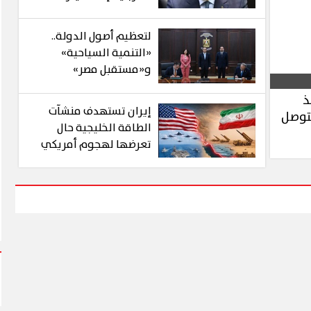
قوية لإسرائيل
لتعظيم أصول الدولة..
«التنمية السياحية»
و«مستقبل مصر»
يوقعان بروتوكول تعاون
ذ
في العلمين
إيران تستهدف منشآت
لتوصل
الطاقة الخليجية حال
تعرضها لهجوم أمريكي