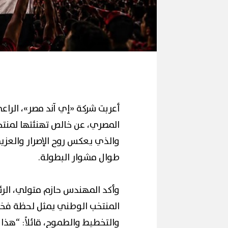
أعربت شركة «إي آند مصر»، الر
المصري، عن خالص تهنئتها لمنتخ
والذي يعكس روح الإصرار والعزيم
طوال مشوار البطولة.
وأكد المهندس حازم متولي، الرئ
المنتخب الوطني يمثل لحظة فخر
والتخطيط والطموح، قائلاً: “هذا ا