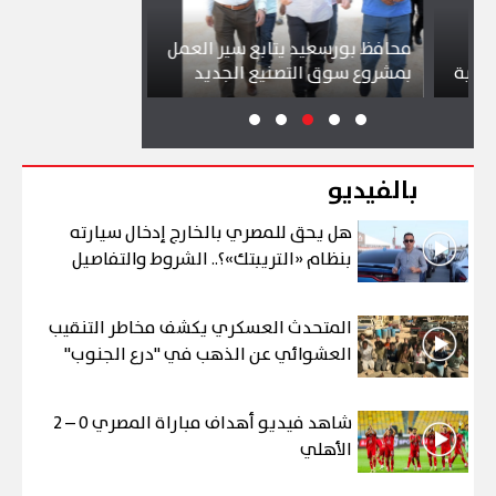
محافظ بورسعيد يتابع سير العمل
شواطئ بورسعيد
ة
بمشروع سوق التصنيع الجديد
تجذب آلاف الزائ
بالفيديو
هل يحق للمصري بالخارج إدخال سيارته
بنظام «التريبتك»؟.. الشروط والتفاصيل
المتحدث العسكري يكشف مخاطر التنقيب
العشوائي عن الذهب في "درع الجنوب"
شاهد فيديو أهداف مباراة المصري 0 – 2
الأهلي