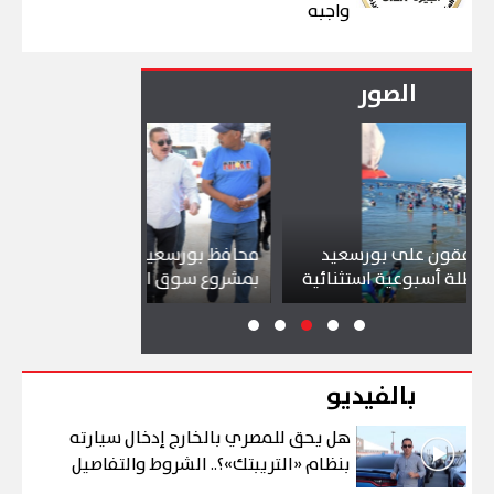
واجبه
الصور
 بورسعيد
محافظ بورسعيد يتابع سير العمل
شواط
 استثنائية
بمشروع سوق التصنيع الجديد
تجذب
بالفيديو
هل يحق للمصري بالخارج إدخال سيارته
بنظام «التريبتك»؟.. الشروط والتفاصيل