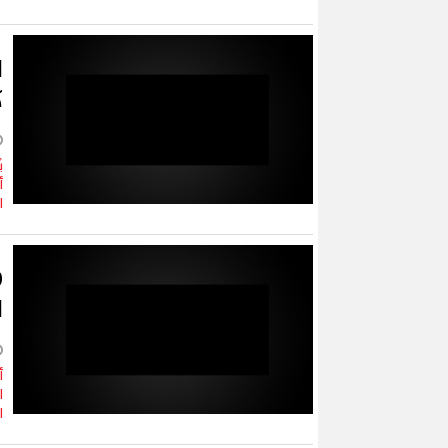
ك
ي
أ
ا
ا
أ
ا