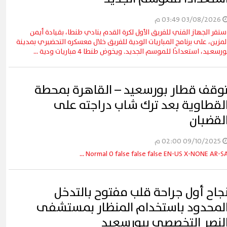
03/08/2026 03:49 م
ستقر الجهاز الفني للفريق الأول لكرة القدم بنادي طنطا، بقيادة أيمن
لمزين، على برنامج المباريات الودية للفريق خلال معسكره التحضيري بمدينة
ورسعيد، استعدادًا للموسم الجديد. ويخوض طنطا 4 مباريات ودية ...
وقف قطار بورسعيد – القاهرة بمحطة
لقطاوية بعد ترك شاب دراجته على
لقضبان
09/10/2025 02:00 م
Normal 0 false false false EN-US X-NONE AR-SA ..
جاح أول جراحة قلب مفتوح بالتدخل
لمحدود باستخدام المنظار بمستشفى
لنصر التخصصي ببورسعيد