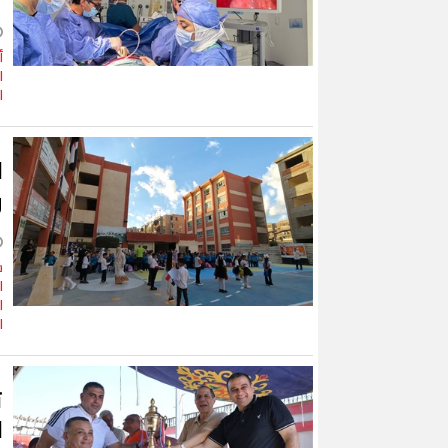
أ
ا
ا
ا
و
ش
ا
ا
ت
ا