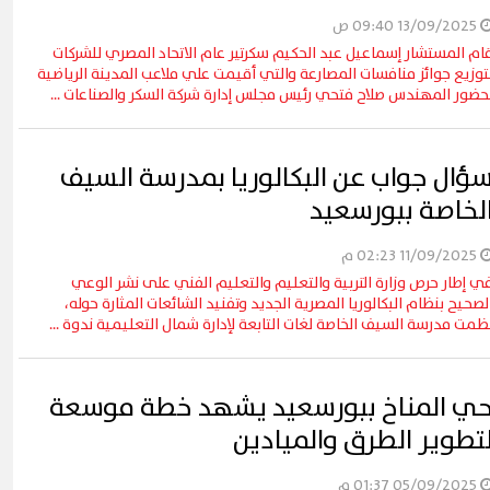
13/09/2025 09:40 ص
ام المستشار إسماعيل عبد الحكيم سكرتير عام الاتحاد المصري للشركات
توزيع جوائز منافسات المصارعة والتي أقيمت علي ملاعب المدينة الرياضية
حضور المهندس صلاح فتحي رئيس مجلس إدارة شركة السكر والصناعات ...
ؤال جواب عن البكالوريا بمدرسة السيف
لخاصة ببورسعيد
محافظ القاهرة يشهد أول مشاركة
11/09/2025 02:23 م
احة اليوم الواحد
لكورال التعليم في فعاليات شارع الفن
ي إطار حرص وزارة التربية والتعليم والتعليم الفني على نشر الوعي
(صور)
لصحيح بنظام البكالوريا المصرية الجديد وتفنيد الشائعات المثارة حوله،
ظمت مدرسة السيف الخاصة لغات التابعة لإدارة شمال التعليمية ندوة ...
ي المناخ ببورسعيد يشهد خطة موسعة
تطوير الطرق والميادين
05/09/2025 01:37 م