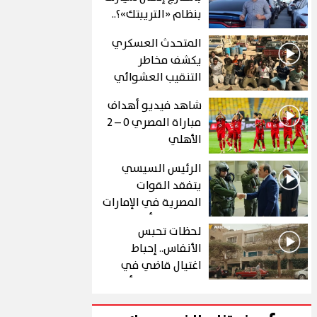
بنظام «التريبتك»؟..
الشروط والتفاصيل
المتحدث العسكري
يكشف مخاطر
التنقيب العشوائي
عن الذهب في "درع
شاهد فيديو أهداف
الجنوب"
مباراة المصري 0 – 2
الأهلي
الرئيس السيسي
يتفقد القوات
المصرية في الإمارات
خلال زيارة أخوية
لحظات تحبس
الأنفاس.. إحباط
اغتيال قاضي في
الحلقة 10 من رأس
الأفعى