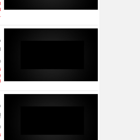
ا
ل
.
د
ب
ن
ب
ا
ج
ي
ت