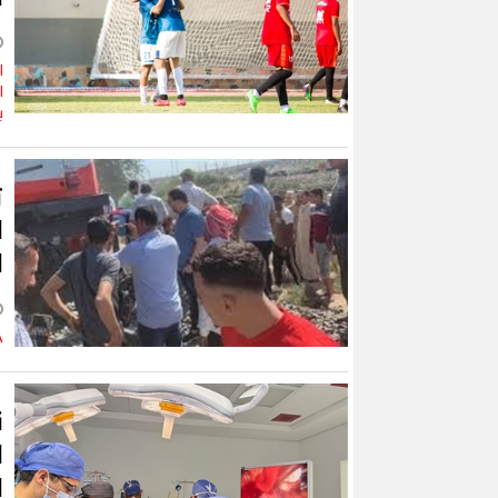
ا
ا
ب
ت
ا
ا
.
ن
ا
ا