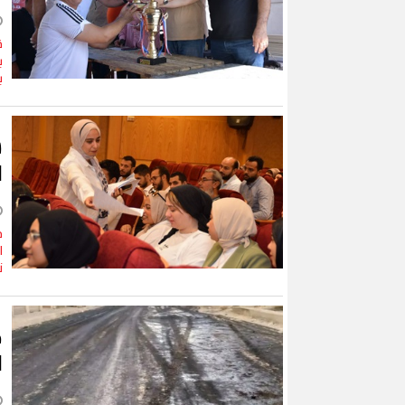
ق
ب
ب
س
ا
شواطئ بورسعيد وبورفؤاد وجبال الملح
إقبال كبير ينعش سي
ف
تجذب آلاف الزائرين
ببورسعيد وبورفؤاد
ا
ن
ح
ل