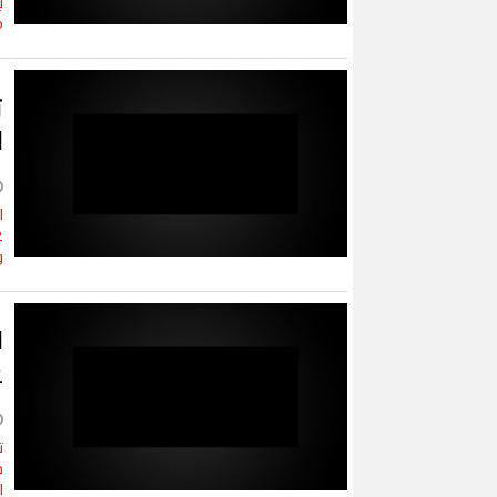
ب
ط
ا
ا
و
ا
ع
ت
م
ا