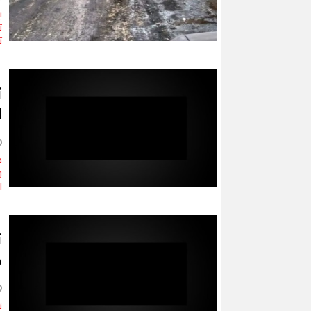
ب
ت
ت
ت
ا
ف
و
ا
ت
ح
ت