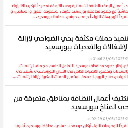
دء أعمال الرصف بالطبقة الاسفلتية وصب الأرصفة تمهيداً لتركيب الانترلوك
ماشيٱ مع جهود محافظة بورسعيد للارتقاء بمنظومة الطرق و الميادين، و
نفيذٱ لتوجيهات اللواء أ ح محب حبشي، محافظ بورسعيد، ...
نفيذ حملات مكثفة بحي الضواحي لإزالة
لإشغالات والتعديات ببورسعيد
23/05/2025 01:46 م
ي إطار جهود محافظة بورسعيد للتعامل الحاسم مع ملف الإشغالات
التعديات وتحقيق الانضباط الكامل في الشارع البورسعيدي ،شهد حي
لضواحي صباح اليوم الجمعة ،استمرار الحملات المكبرة لإزالة الإشغالات ...
كثيف أعمال النظافة بمناطق متفرقة من
ي المناخ ببورسعيد
03/05/2025 02:29 م
نفيذًا لتوجيهات اللواء أركان حرب محب حبشي، محافظ بورسعيد، أشرف