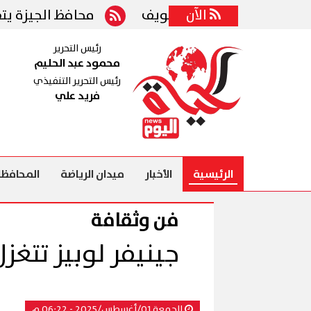
اطنين في بني سويف
الآن
محافظ الجيزة يتفقد عددًا 
رئيس التحرير
محمود عبد الحليم
رئيس التحرير التنفيذي
فريد علي
الرئيسية
الأخبار
ميدان الرياضة
المحافظا
فن وثقافة
جينيفر لوبيز تتغ
الجمعة 01/أغسطس/2025 - 06:22 م