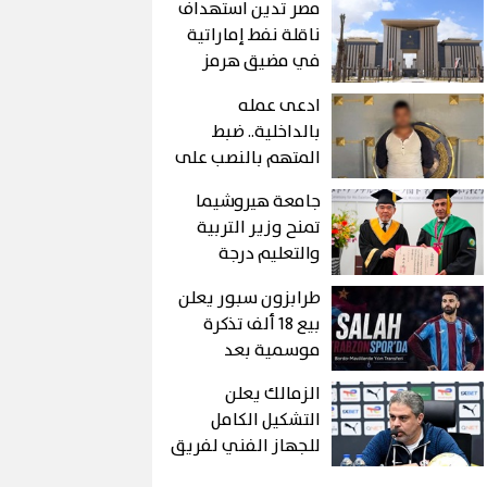
مصر تدين استهداف
ناقلة نفط إماراتية
في مضيق هرمز
ادعى عمله
بالداخلية.. ضبط
المتهم بالنصب على
المواطنين في بني
جامعة هيروشيما
سويف
تمنح وزير التربية
والتعليم درجة
الدكتوراه الفخرية
طرابزون سبور يعلن
بيع 18 ألف تذكرة
موسمية بعد
التعاقد مع محمد
الزمالك يعلن
صلاح
التشكيل الكامل
للجهاز الفني لفريق
الكرة بقيادة معتمد