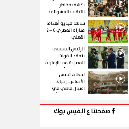
يكشف مخاطر
التنقيب العشوائي
عن الذهب في "درع
شاهد فيديو أهداف
الجنوب"
مباراة المصري 0 – 2
الأهلي
الرئيس السيسي
يتفقد القوات
المصرية في الإمارات
خلال زيارة أخوية
لحظات تحبس
الأنفاس.. إحباط
اغتيال قاضي في
الحلقة 10 من رأس
الأفعى
صفحتنا ع الفيس بوك