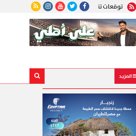
سيق الكليات شبه نهائية.. 93.43% حد أدنى للطب و 93.12% للأسنان
المزيد