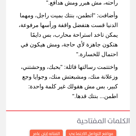
راحته، مش هبرر ومش هدافع."
وأضافت: "اتطمن، بنتك بميت راجل، ومهما
الدنيا قست هتفضل واقفة ورأسها مرفوعة،
يمكن تاخد استراحة محارب، بس دايمًا
هتكون جاهزة لأي حاجة، ومش هيكون في
احتمال للخسارة."
واختتمت رسالتها قائلة: "بحبك، ووحشتني،
وزعلانة منك، ومشبعتش منك، وجوايا وجع
كبير، بس مش هقولك غير كلمة واحدة:
اطمن... بنتك قدها."
الكلمات المفتاحية
مواقع التواصل الاجتماعي
الفنانه إيتن عامر