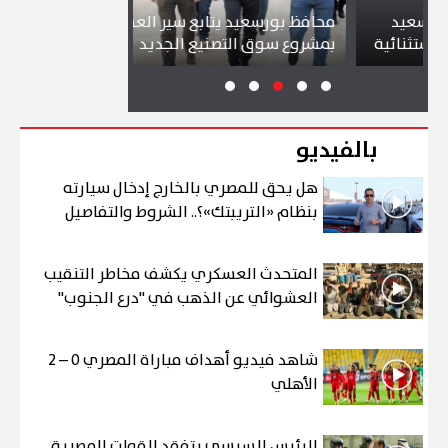
د
محافظ بورسعيد يتابع سير العمل
شواطئ بورسع
ئية
بمشروع سوق التصنيع الجديد
تجذب آلاف ال
بالفيديو
هل يحق للمصري بالخارج إدخال سيارته
بنظام «التريبتك»؟.. الشروط والتفاصيل
المتحدث العسكري يكشف مخاطر التنقيب
العشوائي عن الذهب في "درع الجنوب"
شاهد فيديو أهداف مباراة المصري 0 – 2
الأهلي
الرئيس السيسي يتفقد القوات المصرية