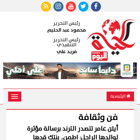
رئيس التحرير
محمود عبد الحليم
رئيس التحرير
التنفيذي
فريد علي
الرئيسية
Toggle
vigation
فن وثقافة
أيتن عامر تتصدر الترند برسالة مؤثرة
لوالدها الراحل: اطمن.. بنتك قدها