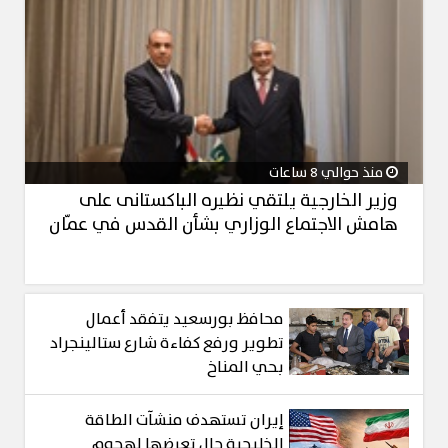
منذ حوالي 8 ساعات
وزير الخارجية يلتقي نظيره الباكستانى على
هامش الاجتماع الوزاري بشأن القدس في عمّان
محافظ بورسعيد يتفقد أعمال
تطوير ورفع كفاءة شارع ستالينجراد
بحي المناخ
إيران تستهدف منشآت الطاقة
الخليجية حال تعرضها لهجوم