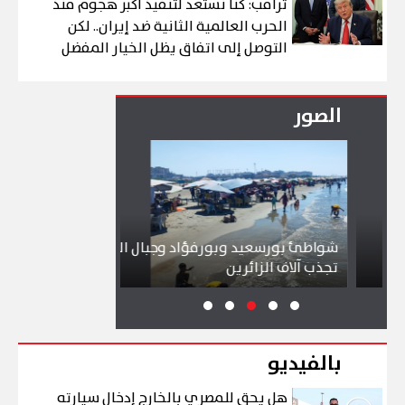
ترامب: كنا نستعد لتنفيذ أكبر هجوم منذ
الحرب العالمية الثانية ضد إيران.. لكن
التوصل إلى اتفاق يظل الخيار المفضل
الصور
شواطئ بورسعيد وبورفؤاد وجبال الملح
إقبال كبير ينعش
تجذب آلاف الزائرين
ببورسعيد وبور
بالفيديو
هل يحق للمصري بالخارج إدخال سيارته