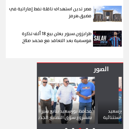
مصر تدين استهداف ناقلة نفط إماراتية في
مضيق هرمز
طرابزون سبور يعلن بيع 18 ألف تذكرة
موسمية بعد التعاقد مع محمد صلاح
الصور
يد
محافظ بورسعيد يتابع سير العمل
شواطئ بورس
ائية
بمشروع سوق التصنيع الجديد
تجذب آلاف ال