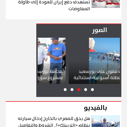
تستهدف دفع إيران للعودة إلى طاولة
المفاوضات
الصور
لى بورسعيد
محافظ بورسعيد يتابع سير العمل
شو
ية استثنائية
بمشروع سوق التصنيع الجديد
تج
بالفيديو
هل يحق للمصري بالخارج إدخال سيارته
بنظام «التريبتك»؟.. الشروط والتفاصيل