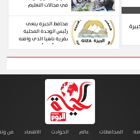
في مجالات التعليم
العالي والبحث العلمي
وزيادة المنح الدراسية
محافظ الجيزة ينعى
بيرة
المقدمة للطلاب
رئيس الوحدة المحلية
التشاديين
بقرية ناهيا الذي وافته
المنية أثناء أداء واجبه
ضة
المحافظات
عالم
الحوادث
الاقتصاد
فن وثق