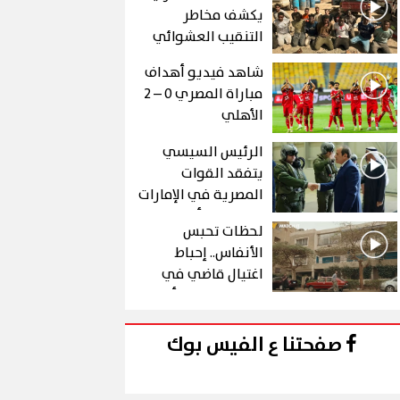
يكشف مخاطر
التنقيب العشوائي
عن الذهب في "درع
شاهد فيديو أهداف
الجنوب"
مباراة المصري 0 – 2
الأهلي
الرئيس السيسي
يتفقد القوات
المصرية في الإمارات
خلال زيارة أخوية
لحظات تحبس
الأنفاس.. إحباط
اغتيال قاضي في
الحلقة 10 من رأس
الأفعى
صفحتنا ع الفيس بوك