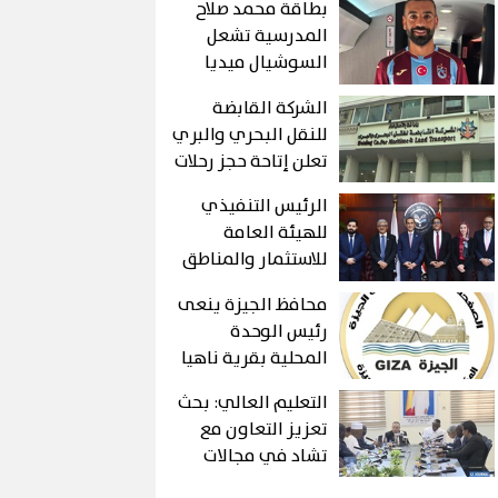
بطاقة محمد صلاح
المدرسية تشعل
السوشيال ميديا
الشركة القابضة
للنقل البحري والبري
تعلن إتاحة حجز رحلات
شركات نقل الركاب
الرئيس التنفيذي
التابعة لها إلكترونيًا
للهيئة العامة
عبر تطبيق «سهل»
للاستثمار والمناطق
الحرة وسفير
محافظ الجيزة ينعى
جمهورية باكستان
رئيس الوحدة
لدى مصر يبحثان
المحلية بقرية ناهيا
سبل تعزيز التعاون
الذي وافته المنية
الاستثماري بين
التعليم العالي: بحث
أثناء أداء واجبه
البلدين
تعزيز التعاون مع
تشاد في مجالات
التعليم العالي