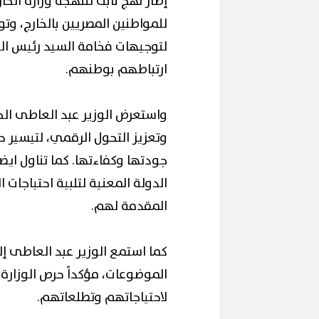
إطار نهج ثابت تنتهجه وزارة الخ
للمواطنين المصريين بالخارج، وتو
لتوجيهات فخامة السيد رئيس الجمه
ارتباطهم بوطنهم.
واستعرض الوزير عبد العاطى الجه
محافظ ا
ال الملح
إقبال كبير ينعش سياحة اليوم الواحد
لكورال 
وتعزيز التحول الرقمي، لتيسير 
ببورسعيد وبورفؤاد
(صور)
جودتها وكفاءتها. كما تناول ايض
الدولة المعنية لتلبية احتياجات 
المقدمة لهم.
كما استمع الوزير عبد العاطى إل
الموضوعات، مؤكداً حرص الوزارة
لاحتياجاتهم وتطلعاتهم.