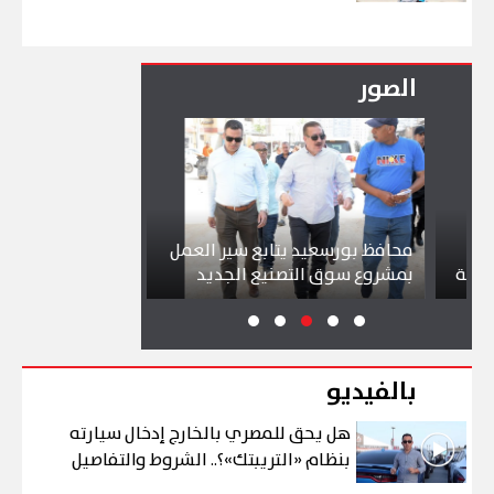
الصور
محافظ بورسعيد يتابع سير العمل
شواطئ بورسعيد 
بمشروع سوق التصنيع الجديد
تجذب آلاف الزائر
بالفيديو
هل يحق للمصري بالخارج إدخال سيارته
بنظام «التريبتك»؟.. الشروط والتفاصيل