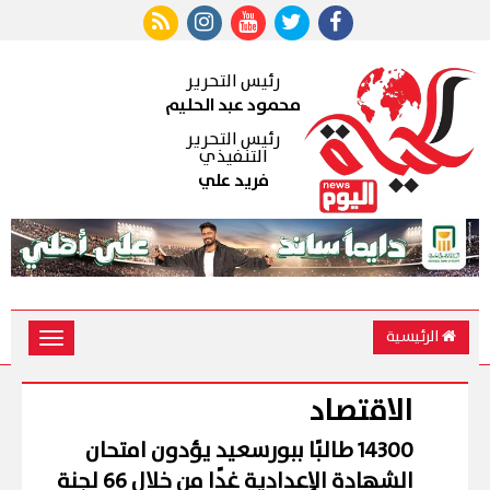
رئيس التحرير
محمود عبد الحليم
رئيس التحرير
التنفيذي
فريد علي
الرئيسية
Toggle
vigation
الاقتصاد
14300 طالبًا ببورسعيد يؤدون امتحان
الشهادة الإعدادية غدًا من خلال 66 لجنة