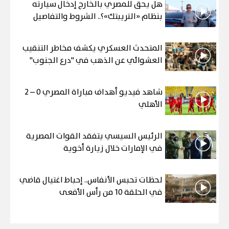
هل يحق للمصري بالخارج إدخال سيارته
بنظام «التريبتك»؟.. الشروط والتفاصيل
المتحدث العسكري يكشف مخاطر التنقيب
العشوائي عن الذهب في "درع الجنوب"
شاهد فيديو أهداف مباراة المصري 0 – 2
الأهلي
الرئيس السيسي يتفقد القوات المصرية
في الإمارات خلال زيارة أخوية
لحظات تحبس الأنفاس.. إحباط اغتيال قاضي
في الحلقة 10 من رأس الأفعى