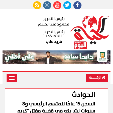
رئيس التحرير
محمود عبد الحليم
رئيس التحرير
التنفيذي
فريد علي
الرئيسية
Toggle
vigation
الحوادث
السجن 15 عامًا للمتهم الرئيسي و8
سنوات لشريكه في قضية مقتل "كريم