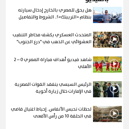
هل يحق للمصري بالخارج إدخال سيارته
بنظام «التريبتك»؟.. الشروط والتفاصيل
المتحدث العسكري يكشف مخاطر التنقيب
العشوائي عن الذهب في "درع الجنوب"
شاهد فيديو أهداف مباراة المصري 0 – 2
الأهلي
الرئيس السيسي يتفقد القوات المصرية
في الإمارات خلال زيارة أخوية
لحظات تحبس الأنفاس.. إحباط اغتيال قاضي
في الحلقة 10 من رأس الأفعى