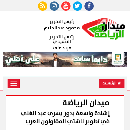
رئيس التحرير
محمود عبد الحليم
رئيس التحرير
التنفيذي
فريد علي
الرئيسية
Toggle
vigation
ميدان الرياضة
إشادة واسعة بدور يسري عبد الغني
في تطوير ناشئي المقاولون العرب