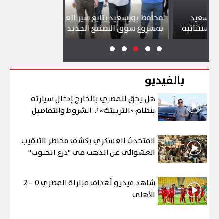
د
محافظ بورسعيد يتابع سير العمل
شواطئ بورسع
ئية
بمشروع سوق التصنيع الجديد
تجذب آلاف الز
بالفيديو
هل يحق للمصري بالخارج إدخال سيارته
بنظام «التريبتك»؟.. الشروط والتفاصيل
المتحدث العسكري يكشف مخاطر التنقيب
العشوائي عن الذهب في "درع الجنوب"
شاهد فيديو أهداف مباراة المصري 0 – 2
الأهلي