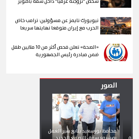
شخص "تزوجته عرفيا" داخل شقة بأكتوبر
نيويورك تايمز عن مسؤولين: ترامب خاض
الحرب مع إيران متوقعا نهايتها سريعا
«الصحة» تعلن فحص أكثر من 10 ملايين طفل
ضمن مبادرة رئيس الجمهورية
الصور
محافظ بورسعيد يتابع سير العمل
شواطئ بورسعيد 
بمشروع سوق التصنيع الجديد
تجذب آلاف الزائر