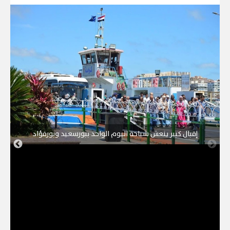
إقبال كبير ينعش سياحة اليوم الواحد ببورسعيد وبورفؤاد