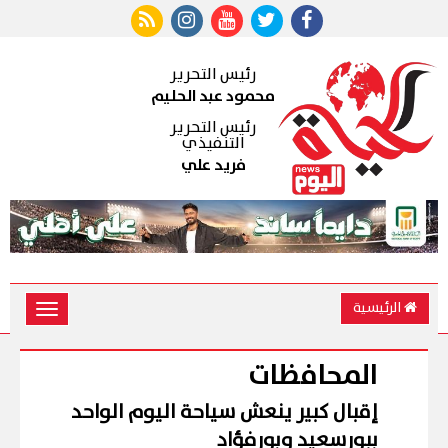
رئيس التحرير
محمود عبد الحليم
رئيس التحرير
التنفيذي
فريد علي
الرئيسية
Toggle
vigation
المحافظات
إقبال كبير ينعش سياحة اليوم الواحد
ببورسعيد وبورفؤاد