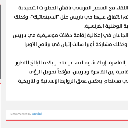
اللقاء مع السفير الفرنسي ناقش الخطوات التنفيذية
تم الاتفاق عليها في باريس مثل "السينماتيك"، وكذلك
ة الوطنية الفرنسية.
جانبان في إمكانية إقامة حفلات موسيقية في باريس
لك مشاركة أوبرا سانت إتيان في برنامج الأوبرا
رة يشهد أول مشاركة
ليم في فعاليات شارع الفن
آلاف الزائرين يتدفقون على بورسع
وبورفؤاد في عطلة أسبوعية استثن
بالقاهرة، إريك شوفاليه، عن تقدير بلاده البالغ للتطور
قافية بين القاهرة وباريس، مؤكداً تحويل الرؤى
 مستدام يعكس عمق الروابط الإنسانية والتاريخية