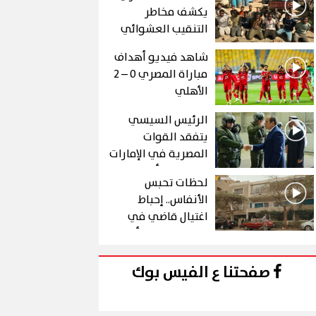
يكشف مخاطر
التنقيب العشوائي
عن الذهب في "درع
شاهد فيديو أهداف
الجنوب"
مباراة المصري 0 – 2
الأهلي
الرئيس السيسي
يتفقد القوات
المصرية في الإمارات
خلال زيارة أخوية
لحظات تحبس
الأنفاس.. إحباط
اغتيال قاضي في
الحلقة 10 من رأس
الأفعى
صفحتنا ع الفيس بوك