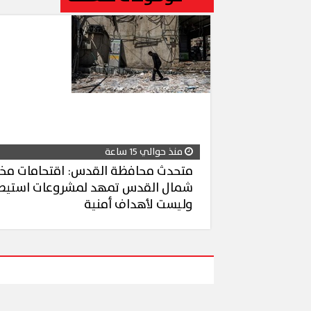
منذ حوالي 15 ساعة
متحدث محافظة القدس: اقتحامات مخ
شمال القدس تمهد لمشروعات استيطا
وليست لأهداف أمنية