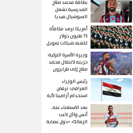
بطاقة محمد صلاح
المدرسية تشعل
السوشيال ميديا
أمريكا ترصد مكافأة
15 مليون دولار
لكشف شبكات تمويل
الحرس الثوري
وزيرة الأسرة التركية:
الإيراني
حزينه لانتقال محمد
صلاح إلى طرابزون
كنت اتمني انتقاله
رئيس الوزراء
لبشكتاش
العراقي: نرفض
استخدام أراضينا لأية
هجمات على الدول
بعد الاستغناء عنه..
الشقيقة أو
أنس وائل لاعب
الصديقة
الزمالك: «دول عصابة
ولسة هحكى كل