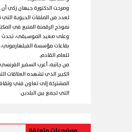
​وصرحت الدكتورة جيهان زكي أن 
لعدد من الملفات الحيوية التي 
نموذج الرقمنة المتبع في المكتب
​وعلى صعيد الموسيقى، تحدث ال
بقاعات مؤسسة الفيلهارموني، وكذ
محافظ القاه
لملح
إقبال كبير ينعش سياحة اليوم الواحد
لكورال التع
للعام القادم.
ببورسعيد وبورفؤاد
(صور)
​من جانبه، أعرب السفير الفرنسي 
الكبير الذي تشهده العلاقات الث
المشتركة إلى تعاون فني وثقافي
التي تجمع بين البلدين.
موضوعات متعلقة