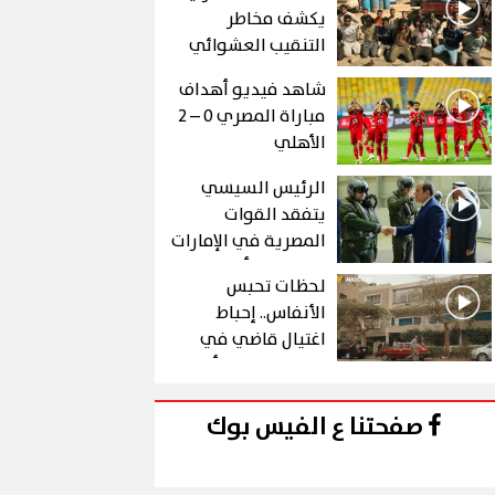
يكشف مخاطر
التنقيب العشوائي
عن الذهب في "درع
شاهد فيديو أهداف
الجنوب"
مباراة المصري 0 – 2
الأهلي
الرئيس السيسي
يتفقد القوات
المصرية في الإمارات
خلال زيارة أخوية
لحظات تحبس
الأنفاس.. إحباط
اغتيال قاضي في
الحلقة 10 من رأس
الأفعى
صفحتنا ع الفيس بوك