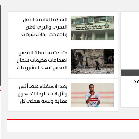
الشركة القابضة للنقل
البحري والبري تعلن
إتاحة حجز رحلات شركات
نقل الركاب التابعة لها
إلكترونيًا عبر تطبيق
القاهرة يشهد أول مشاركة
متحدث محافظة القدس:
«سهل»
التعليم في فعاليات شارع الفن
آلاف الزائرين يتدفقون على ب
اقتحامات مخيمات شمال
وبورفؤاد في عطلة أسبوعية ا
القدس تمهد لمشروعات
استيطانية وليست
مد
لأهداف أمنية
بعد الاستغناء عنه.. أنس
وائل لاعب الزمالك: «دول
عصابة ولسة هحكى كل
حاجة»