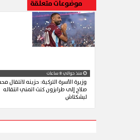
موضوعات متعلقة
محافظ 
ال الملح
إقبال كبير ينعش سياحة اليوم الواحد
لكورال 
ببورسعيد وبورفؤاد
(صور)
منذ حوالي 8 ساعات
وزيرة الأسرة التركية: حزينه لانتقال مح
صلاح إلى طرابزون كنت اتمني انتقاله
لبشكتاش