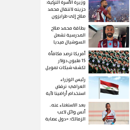
وزيرة الأسرة التركية:
حزينه لانتقال محمد
صلاح إلى طرابزون
كنت اتمني انتقاله
بطاقة محمد صلاح
لبشكتاش
المدرسية تشعل
السوشيال ميديا
أمريكا ترصد مكافأة
15 مليون دولار
لكشف شبكات تمويل
الحرس الثوري
رئيس الوزراء
الإيراني
العراقي: نرفض
استخدام أراضينا لأية
هجمات على الدول
بعد الاستغناء عنه..
الشقيقة أو
أنس وائل لاعب
الصديقة
الزمالك: «دول عصابة
ولسة هحكى كل