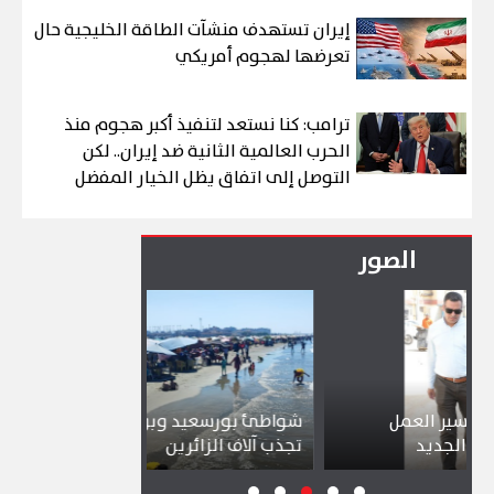
إيران تستهدف منشآت الطاقة الخليجية حال
تعرضها لهجوم أمريكي
ترامب: كنا نستعد لتنفيذ أكبر هجوم منذ
الحرب العالمية الثانية ضد إيران.. لكن
التوصل إلى اتفاق يظل الخيار المفضل
الصور
عمل
شواطئ بورسعيد وبورفؤاد وجبال الملح
إقبال 
تجذب آلاف الزائرين
ببورسع