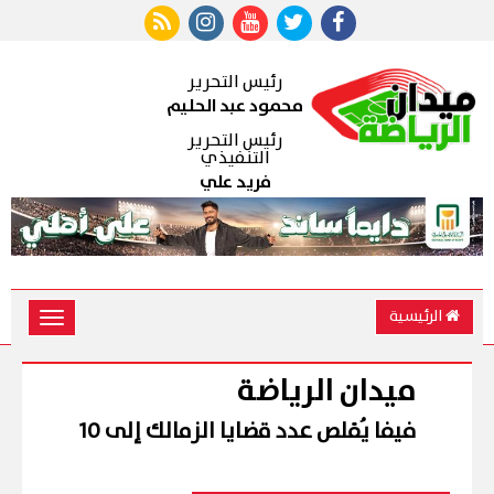
رئيس التحرير
محمود عبد الحليم
رئيس التحرير
التنفيذي
فريد علي
الرئيسية
Toggle
vigation
ميدان الرياضة
فيفا يُقلص عدد قضايا الزمالك إلى 10