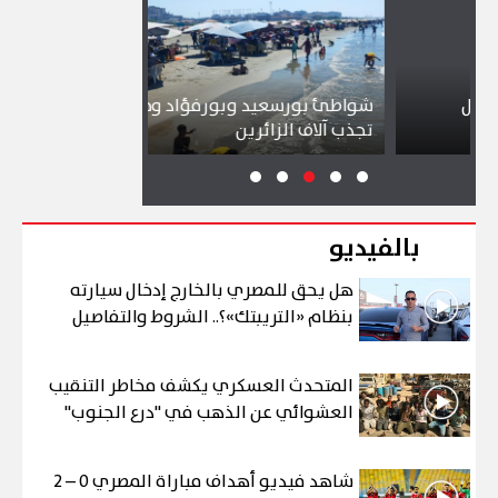
شواطئ بورسعيد وبورفؤاد وجبال الملح
إقبال كبير ي
تجذب آلاف الزائرين
ببورسعيد وب
بالفيديو
هل يحق للمصري بالخارج إدخال سيارته
بنظام «التريبتك»؟.. الشروط والتفاصيل
المتحدث العسكري يكشف مخاطر التنقيب
العشوائي عن الذهب في "درع الجنوب"
شاهد فيديو أهداف مباراة المصري 0 – 2