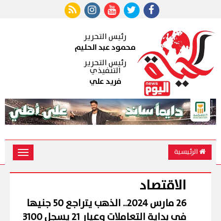
رئيس التحرير
محمود عبد الحليم
رئيس التحرير
التنفيذي
فريد علي
الرئيسية
Toggle
vigation
الاقتصاد
26 مارس 2024.. الذهب يتراجع 50 جنيها
فى بداية التعاملات وعيار 21 يسجل 3100