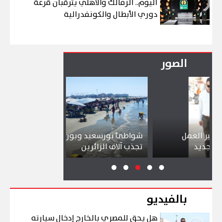
اليوم.. الزمالك والأهلي يترقبان قرعة
دوري الأبطال والكونفدرالية
الصور
عمل
شواطئ بورسعيد وبورفؤاد وجبال الملح
إقبال ك
تجذب آلاف الزائرين
ببورسع
بالفيديو
هل يحق للمصري بالخارج إدخال سيارته