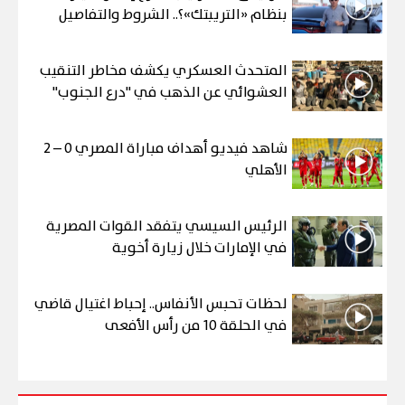
بنظام «التريبتك»؟.. الشروط والتفاصيل
المتحدث العسكري يكشف مخاطر التنقيب
العشوائي عن الذهب في "درع الجنوب"
شاهد فيديو أهداف مباراة المصري 0 – 2
الأهلي
الرئيس السيسي يتفقد القوات المصرية
في الإمارات خلال زيارة أخوية
لحظات تحبس الأنفاس.. إحباط اغتيال قاضي
في الحلقة 10 من رأس الأفعى