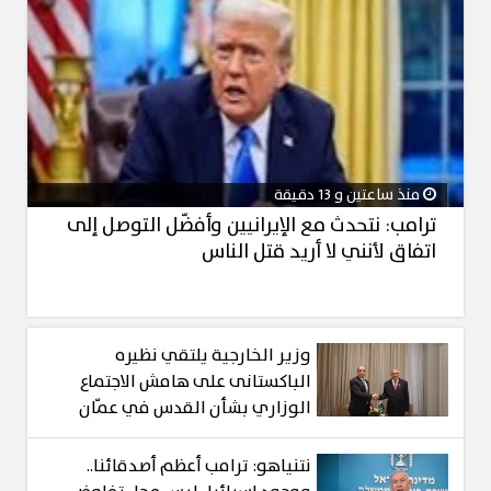
منذ ساعتين و 13 دقيقة
ترامب: نتحدث مع الإيرانيين وأفضّل التوصل إلى
اتفاق لأنني لا أريد قتل الناس
وزير الخارجية يلتقي نظيره
الباكستانى على هامش الاجتماع
الوزاري بشأن القدس في عمّان
نتنياهو: ترامب أعظم أصدقائنا..