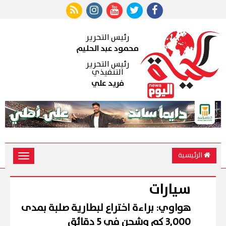
رئيس التحرير
محمود عبد الحليم
رئيس التحرير
التنفيذي
فريد علي
الرئيسية
Toggle
vigation
سيارات
هواوي: براءة اختراع لبطارية صلبة بمدى
3,000 كم وشحن في 5 دقائق