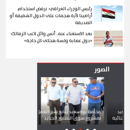
رئيس الوزراء العراقي: نرفض استخدام
أراضينا لأية هجمات على الدول الشقيقة أو
الصديقة
بعد الاستغناء عنه.. أنس وائل لاعب الزمالك:
«دول عصابة ولسة هحكى كل حاجة»
الصور
محافظ بورسعيد يتابع سير العمل
شواطئ بورسعي
ية
بمشروع سوق التصنيع الجديد
تجذب آلاف الزا