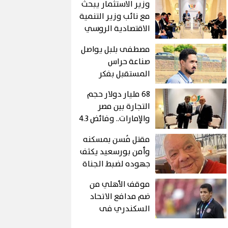
وزير الاستثمار يبحث
مع نائب وزير التنمية
الاقتصادية الروسي
تعزيز التجارة
مصطفى بلبل يواصل
صناعة حراس
المستقبل بفكر
تدريبي حديث
68 مليار دولار حجم
وخبرات كبيرة
التجارة بين مصر
والإمارات.. وفائض 4.3
مليار دولار لصالح
مقتل مُسن بمسكنه
القاهرة
وأمن بورسعيد يكثف
جهوده لضبط الجناة
موقف الأهلي من
ضم مدافع الاتحاد
السكندري فى
الميركاتو الصيفى