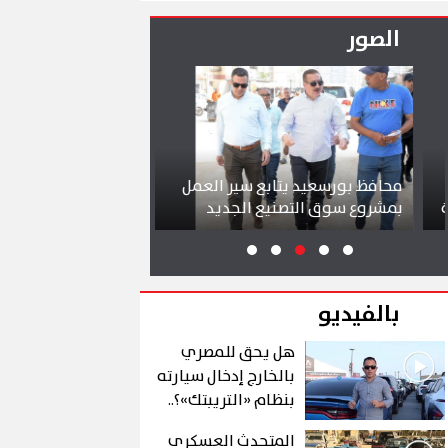
الصور
محافظ بورسعيد يتابع سير العمل
شواطئ بورسعيد وبور
بمشروع سوق التصنيع الجديد
تجذب آلاف الزائرين
بالفيديو
هل يحق للمصري
بالخارج إدخال سيارته
بنظام «التريبتك»؟..
الشروط والتفاصيل
المتحدث العسكري