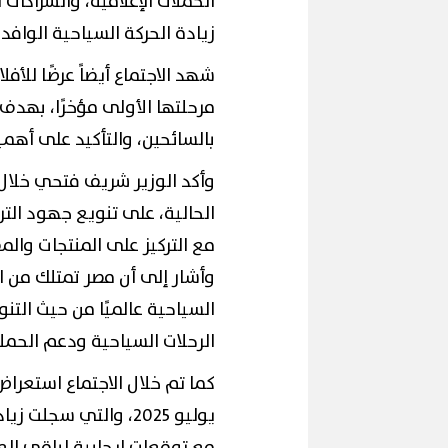
الحملات الإعلامية، والشراكات
زيادة الحركة السياحية الوافدة
شهد الاجتماع أيضاً عرضًا للأف
مرحلتها الأولى مؤخرًا، بهدف 
بالسائحين، والتأكيد على أهم
محافظ القاهرة يشهد
وأكد الوزير شريف فتحي خلال 
إقبال كبير ينعش سياحة اليوم الواحد
لكورال التعليم في ف
ببورسعيد وبورفؤاد
(صور)
الحالية، على تنويع جهود الت
مع التركيز على المنتجات والم
وأشار إلى أن مصر تمتلك من 
السياحية عالميًا من حيث التن
الرحلات السياحية ودعم الحملا
كما تم خلال الاجتماع استعراض
مع توقعات إيجابية لباقي العا