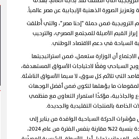
 الترويجية التي انطلقت منذ بداية العام، بهدف
 وتعزيز الصورة الذهنية الإيجابية عن مصر عالمياً.
لام الترويجية ضمن حملة "إحنا مصر"، والتي أُطلقت
إبراز القيم الأصيلة للمجتمع المصري، والترحيب
ية السياحة في دعم الاقتصاد الوطني.
 أول مشاركة
الاجتماع أن الوزارة ستعمل، ضمن استراتيجيتها
عاليات شارع الفن
آلاف الزائرين يتدفقون على بورسعيد
وبورفؤاد في عطلة أسبوعية استثنائية
رويج السياحي وفقًا لاحتياجات الأسواق المستهدفة،
قاصد التي تلائم كل سوق، لا سيما الأسواق الناشئة.
المقومات ما يؤهلها لتكون ضمن أفضل الوجهات
وع والجاذبية، مؤكدًا استمرار التعاون مع منظمي
ت الخاصة بالمنتجات التقليدية والجديدة.
 مؤشرات الحركة السياحية الوافدة من يناير إلى
يوليو 2025، والتي سجلت زيادة بنسبة 22% مقارنة بنفس الفترة من عام 2024،
م، إلى جانب تحليل أداء الأسواق الرئيسية المصدّرة