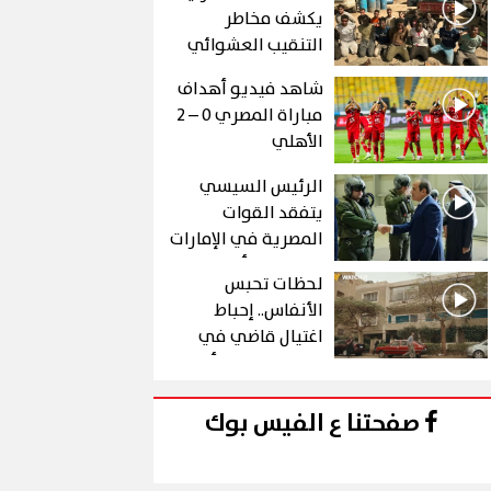
يكشف مخاطر
التنقيب العشوائي
عن الذهب في "درع
شاهد فيديو أهداف
الجنوب"
مباراة المصري 0 – 2
الأهلي
الرئيس السيسي
يتفقد القوات
المصرية في الإمارات
خلال زيارة أخوية
لحظات تحبس
الأنفاس.. إحباط
اغتيال قاضي في
الحلقة 10 من رأس
الأفعى
صفحتنا ع الفيس بوك