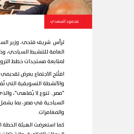
محمود السعدي
ترأس شريف فتحي، وزير السياح
العامة للتنشيط السياحي، وذل
لمتابعة مستجدات خطط الترو
افتُتح الاجتماع بعرض تقديمي 
والأنشطة التسويقية التي نُفذت خلال العا
"مصر.. تنوع لا يُضاهى"، والذ
السياحية في مصر، بما يشمل ال
والمغامرات.