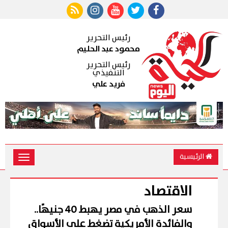
رئيس التحرير
محمود عبد الحليم
رئيس التحرير
التنفيذي
فريد علي
الرئيسية
Toggle
vigation
الاقتصاد
سعر الذهب في مصر يهبط 40 جنيهًا..
والفائدة الأمريكية تضغط على الأسواق