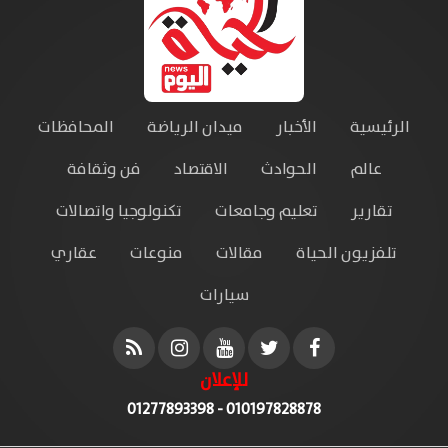
الرئيسية
الأخبار
ميدان الرياضة
المحافظات
عالم
الحوادث
الاقتصاد
فن وثقافة
تقارير
تعليم وجامعات
تكنولوجيا واتصالات
تلفزيون الحياة
مقالات
منوعات
عقاري
سيارات
للإعلان
010197828878 - 01277893398