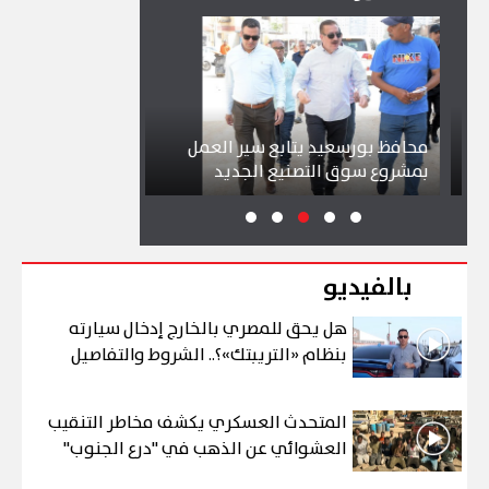
محافظ بورسعيد يتابع سير العمل
شواطئ بورسعيد 
بمشروع سوق التصنيع الجديد
تجذب آلاف الزائر
بالفيديو
هل يحق للمصري بالخارج إدخال سيارته
بنظام «التريبتك»؟.. الشروط والتفاصيل
المتحدث العسكري يكشف مخاطر التنقيب
العشوائي عن الذهب في "درع الجنوب"